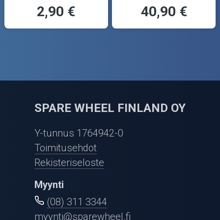
2,90 €
40,90 €
SPARE WHEEL FINLAND OY
Y-tunnus 1764942-0
Toimitusehdot
Rekisteriseloste
Myynti
(08) 311 3344
myynti@sparewheel.fi