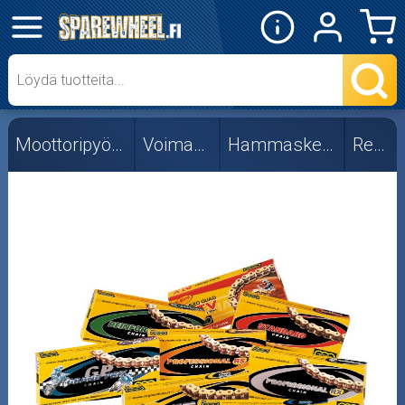
✕
Mopon osat
Skootterin osat
Moottoripyörän osat
Voimansiirto
Hammasketjut, 428
Regina
Crossipyörän osat
Moottoripyörän osat
Moottorikelkan osat
Mopoauton osat
Mönkijän osat