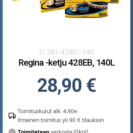
Puutarha ja metsä
Ajovarusteet
Nastarenkaat
Renkaat ja vanteet
D-281-42801-140
Regina -ketju 428EB, 140L
Öljyt ja kemikaalit
Työkalut
28,90 €
Outlet-tuotteet
Toimituskulut alk. 4,90e
Ilmainen toimitus yli 90 € tilauksiin
Toimitetaan
verkosta (0kpl)