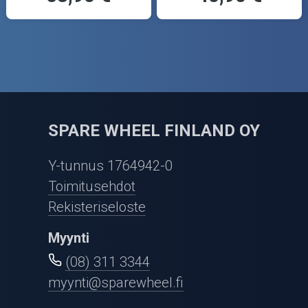
SPARE WHEEL FINLAND OY
Y-tunnus 1764942-0
Toimitusehdot
Rekisteriseloste
Myynti
(08) 311 3344
myynti@sparewheel.fi