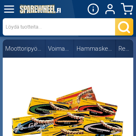
✕
Mopon osat
Skootterin osat
Moottoripyörän osat
Voimansiirto
Hammasketjut, 428
Regina
Crossipyörän osat
Moottoripyörän osat
Moottorikelkan osat
Mopoauton osat
Mönkijän osat