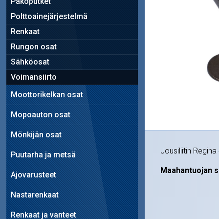
Pakoputket
Polttoainejärjestelmä
Renkaat
Rungon osat
Sähköosat
Voimansiirto
Moottorikelkan osat
Mopoauton osat
Mönkijän osat
Jousiliitin Regina
Puutarha ja metsä
Maahantuojan s
Ajovarusteet
Nastarenkaat
Renkaat ja vanteet