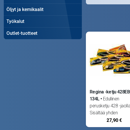
Öljyt ja kemikaalit
Työkalut
Outlet-tuotteet
Regina -ketju 428EB
134L
Edullinen
perusketju 428 -jaolla
Sisältää yhden
ketjuliittimen. Regina
27,90 €
yksi maailman