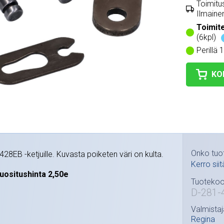
Toimitus
Ilmainen
Toimit
(6kpl)
Perillä 
KO
Onko tuo
 428EB -ketjuille. Kuvasta poiketen väri on kulta.
Kerro siit
uositushinta 2,50e
Tuotekoo
D-281-
Valmistaj
Regina