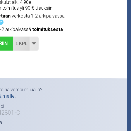
kulut alk. 4,90e
 toimitus yli 90 € tilauksiin
etaan
verkosta 1-2 arkipäivässä
?
1-2 arkipäivässä
toimituksesta
RIIN
te halvempi muualla?
ä meille!
di
42801-C
a