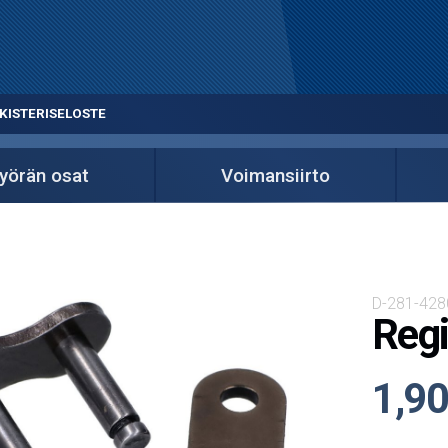
KISTERISELOSTE
yörän osat
Voimansiirto
D-281-428
Regi
1,90