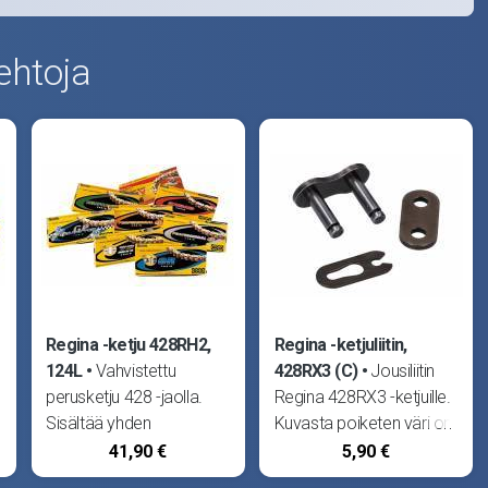
ehtoja
Regina -ketju 428RH2,
Regina -ketjuliitin,
124L
Vahvistettu
428RX3 (C)
Jousiliitin
perusketju 428 -jaolla.
Regina 428RX3 -ketjuille.
Sisältää yhden
Kuvasta poiketen väri on
ketjuliittimen. Regina on
kulta.
41,90 €
5,90 €
yksi maailman