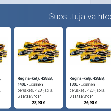
Suosittuja vaihto
,
Regina -ketju 428EB,
Regina -ketju 428EB,
140L
Edullinen
130L
Edullinen
.
perusketju 428 -jaolla.
perusketju 428 -jaolla.
Sisältää yhden
Sisältää yhden
 on
ketjuliittimen. Regina on
ketjuliittimen. Regina on
28,90 €
26,90 €
yksi maailman
yksi maailman