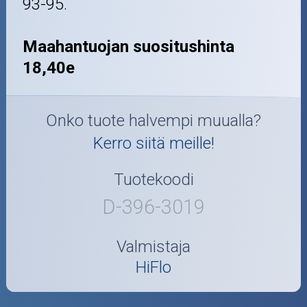
93-95.
Maahantuojan suositushinta
18,40e
Onko tuote halvempi muualla?
Kerro siitä meille!
Tuotekoodi
D-396-3019
Valmistaja
HiFlo