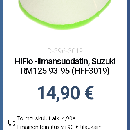
Puutarha ja metsä
Ajovarusteet
Nastarenkaat
Renkaat ja vanteet
D-396-3019
HiFlo -ilmansuodatin, Suzuki
Öljyt ja kemikaalit
RM125 93-95 (HFF3019)
Työkalut
14,90 €
Outlet-tuotteet
Toimituskulut alk. 4,90e
Ilmainen toimitus yli 90 € tilauksiin