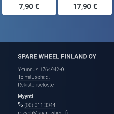
7,90 €
17,90 €
SPARE WHEEL FINLAND OY
Y-tunnus 1764942-0
Toimitusehdot
Rekisteriseloste
Myynti
(08) 311 3344
myynti@sparewheel.fi