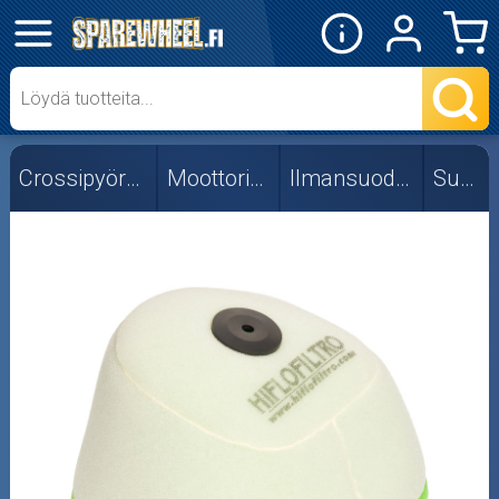
✕
Mopon osat
Skootterin osat
Crossipyörän osat
Moottorin osat
Ilmansuodattimet
Suzuki
Crossipyörän osat
Moottoripyörän osat
Moottorikelkan osat
Mopoauton osat
Mönkijän osat