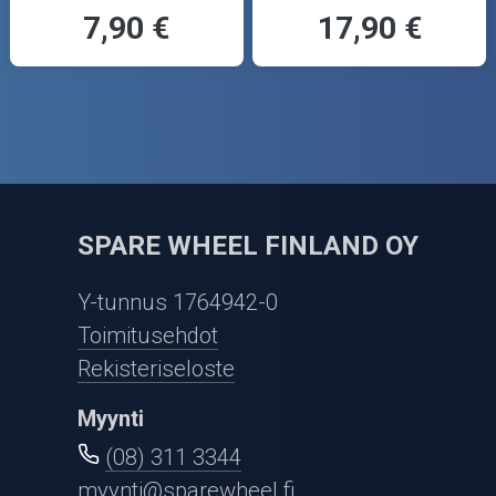
7,90 €
17,90 €
SPARE WHEEL FINLAND OY
Y-tunnus 1764942-0
Toimitusehdot
Rekisteriseloste
Myynti
(08) 311 3344
myynti@sparewheel.fi