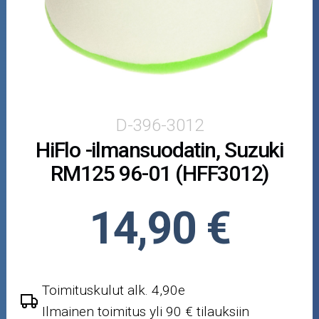
Puutarha ja metsä
Ajovarusteet
Nastarenkaat
Renkaat ja vanteet
D-396-3012
HiFlo -ilmansuodatin, Suzuki
Öljyt ja kemikaalit
RM125 96-01 (HFF3012)
Työkalut
14,90 €
Outlet-tuotteet
Toimituskulut alk. 4,90e
Ilmainen toimitus yli 90 € tilauksiin