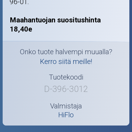
96-01.
Maahantuojan suositushinta
18,40e
Onko tuote halvempi muualla?
Kerro siitä meille!
Tuotekoodi
D-396-3012
Valmistaja
HiFlo