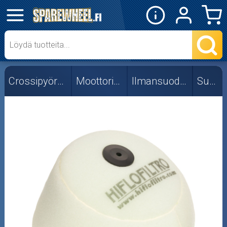
✕
Mopon osat
Skootterin osat
Crossipyörän osat
Moottorin osat
Ilmansuodattimet
Suzuki
Crossipyörän osat
Moottoripyörän osat
Moottorikelkan osat
Mopoauton osat
Mönkijän osat