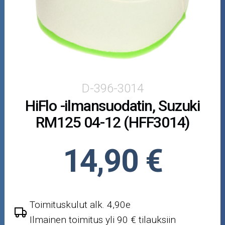
Puutarha ja metsä
Ajovarusteet
Nastarenkaat
Renkaat ja vanteet
D-396-3014
HiFlo -ilmansuodatin, Suzuki
Öljyt ja kemikaalit
RM125 04-12 (HFF3014)
Työkalut
14,90 €
Outlet-tuotteet
Toimituskulut alk. 4,90e
Ilmainen toimitus yli 90 € tilauksiin