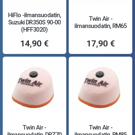
HiFlo -ilmansuodatin,
Twin Air -
Suzuki DR350S 90-00
ilmansuodatin, RM65
(HFF3020)
14,90 €
17,90 €
Twin Air -
Twin Air -
ilmansuodatin, DRZ70
ilmansuodatin, RM85