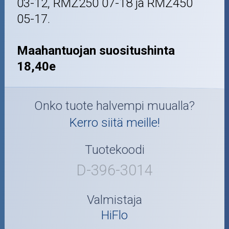
03-12, RMZ250 07-18 ja RMZ450
05-17.
Maahantuojan suositushinta
18,40e
Onko tuote halvempi muualla?
Kerro siitä meille!
Tuotekoodi
D-396-3014
Valmistaja
HiFlo