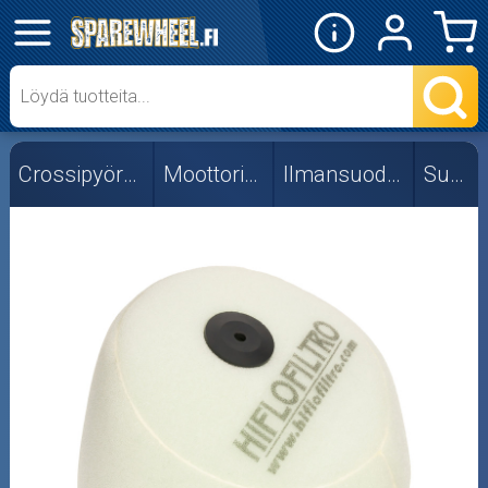
✕
Mopon osat
Skootterin osat
Crossipyörän osat
Moottorin osat
Ilmansuodattimet
Suzuki
Crossipyörän osat
Moottoripyörän osat
Moottorikelkan osat
Mopoauton osat
Mönkijän osat