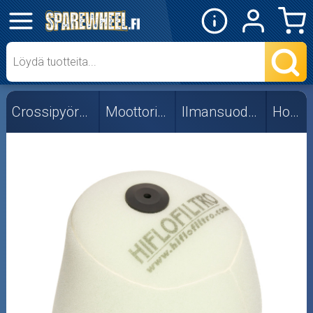
✕
Mopon osat
Skootterin osat
Crossipyörän osat
Moottorin osat
Ilmansuodattimet
Honda
Crossipyörän osat
Moottoripyörän osat
Moottorikelkan osat
Mopoauton osat
Mönkijän osat