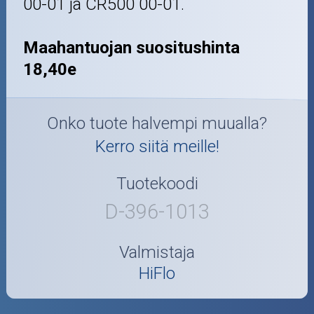
00-01 ja CR500 00-01.
Maahantuojan suositushinta
18,40e
Onko tuote halvempi muualla?
Kerro siitä meille!
Tuotekoodi
D-396-1013
Valmistaja
HiFlo