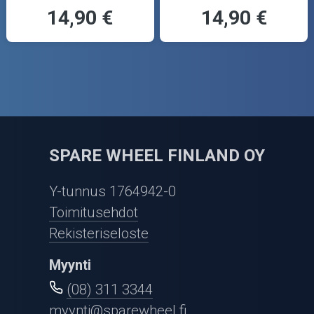
14,90 €
14,90 €
SPARE WHEEL FINLAND OY
Y-tunnus 1764942-0
Toimitusehdot
Rekisteriseloste
Myynti
(08) 311 3344
myynti@sparewheel.fi