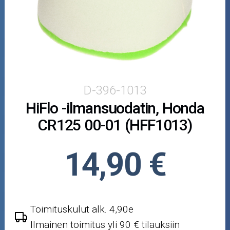
Puutarha ja metsä
Ajovarusteet
Nastarenkaat
Renkaat ja vanteet
D-396-1013
HiFlo -ilmansuodatin, Honda
Öljyt ja kemikaalit
CR125 00-01 (HFF1013)
Työkalut
14,90 €
Outlet-tuotteet
Toimituskulut alk. 4,90e
Ilmainen toimitus yli 90 € tilauksiin