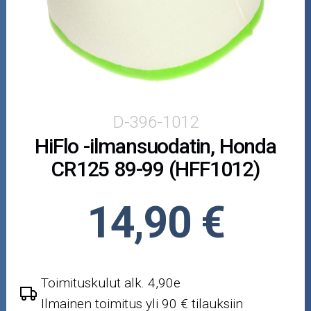
Puutarha ja metsä
Ajovarusteet
Nastarenkaat
Renkaat ja vanteet
D-396-1012
HiFlo -ilmansuodatin, Honda
Öljyt ja kemikaalit
CR125 89-99 (HFF1012)
Työkalut
14,90 €
Outlet-tuotteet
Toimituskulut alk. 4,90e
Ilmainen toimitus yli 90 € tilauksiin