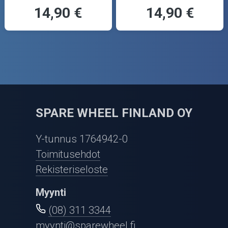
14,90 €
14,90 €
SPARE WHEEL FINLAND OY
Y-tunnus 1764942-0
Toimitusehdot
Rekisteriseloste
Myynti
(08) 311 3344
myynti@sparewheel.fi