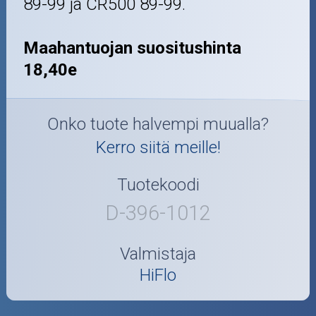
89-99 ja CR500 89-99.
Maahantuojan suositushinta
18,40e
Onko tuote halvempi muualla?
Kerro siitä meille!
Tuotekoodi
D-396-1012
Valmistaja
HiFlo