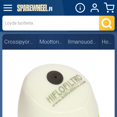
✕
Mopon osat
Skootterin osat
Crossipyörän osat
Moottorin osat
Ilmansuodattimet
Honda
Crossipyörän osat
Moottoripyörän osat
Moottorikelkan osat
Mopoauton osat
Mönkijän osat