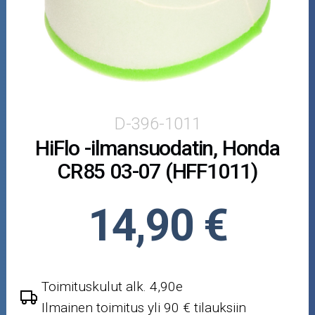
Puutarha ja metsä
Ajovarusteet
Nastarenkaat
Renkaat ja vanteet
D-396-1011
HiFlo -ilmansuodatin, Honda
Öljyt ja kemikaalit
CR85 03-07 (HFF1011)
Työkalut
14,90 €
Outlet-tuotteet
Toimituskulut alk. 4,90e
Ilmainen toimitus yli 90 € tilauksiin