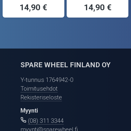
14,90 €
14,90 €
SPARE WHEEL FINLAND OY
Y-tunnus 1764942-0
Toimitusehdot
Rekisteriseloste
Myynti
(08) 311 3344
myynti@sparewheel.fi