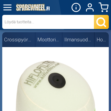
✕
Mopon osat
Skootterin osat
Crossipyörän osat
Moottorin osat
Ilmansuodattimet
Honda
Crossipyörän osat
Moottoripyörän osat
Moottorikelkan osat
Mopoauton osat
Mönkijän osat