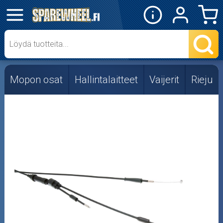
✕
Mopon osat
Skootterin osat
Mopon osat
Hallintalaitteet
Vaijerit
Rieju
Crossipyörän osat
Moottoripyörän osat
Moottorikelkan osat
Mopoauton osat
Mönkijän osat