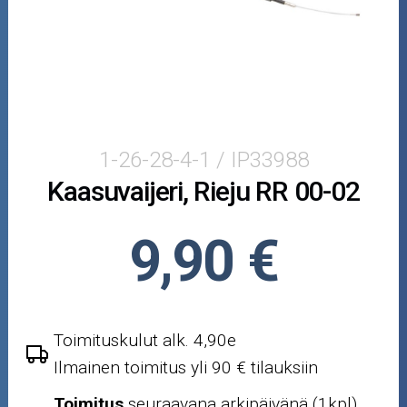
Puutarha ja metsä
Ajovarusteet
Nastarenkaat
Renkaat ja vanteet
1-26-28-4-1 / IP33988
Kaasuvaijeri, Rieju RR 00-02
Öljyt ja kemikaalit
Työkalut
9,90 €
Outlet-tuotteet
Toimituskulut alk. 4,90e
Ilmainen toimitus yli 90 € tilauksiin
Toimitus
seuraavana arkipäivänä (1kpl)