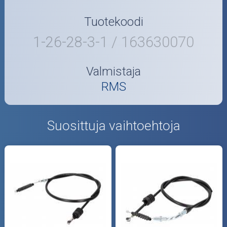
Tuotekoodi
1-26-28-3-1 / 163630070
Valmistaja
RMS
Suosittuja vaihtoehtoja