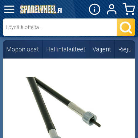
✕
Mopon osat
Skootterin osat
Mopon osat
Hallintalaitteet
Vaijerit
Rieju
Crossipyörän osat
Moottoripyörän osat
Moottorikelkan osat
Mopoauton osat
Mönkijän osat