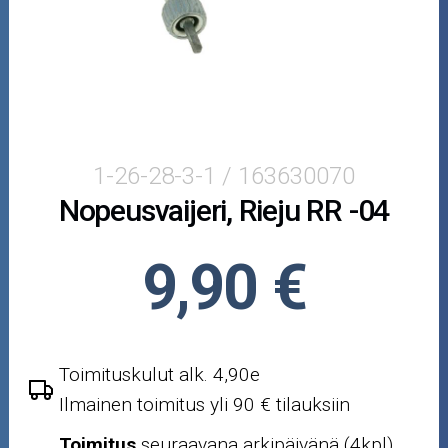
Puutarha ja metsä
Ajovarusteet
Nastarenkaat
Renkaat ja vanteet
1-26-28-3-1 / 163630070
Nopeusvaijeri, Rieju RR -04
Öljyt ja kemikaalit
Työkalut
9,90 €
Outlet-tuotteet
Toimituskulut alk. 4,90e
Ilmainen toimitus yli 90 € tilauksiin
Toimitus
seuraavana arkipäivänä (4kpl)