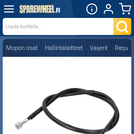
✕
Mopon osat
Skootterin osat
Mopon osat
Hallintalaitteet
Vaijerit
Rieju
Crossipyörän osat
Moottoripyörän osat
Moottorikelkan osat
Mopoauton osat
Mönkijän osat