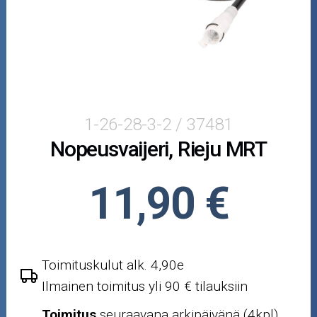
Puutarha ja metsä
Ajovarusteet
Nastarenkaat
Renkaat ja vanteet
1-26-28-3-2 / 37481
Nopeusvaijeri, Rieju MRT
Öljyt ja kemikaalit
Työkalut
11,90 €
Outlet-tuotteet
Toimituskulut alk. 4,90e
Ilmainen toimitus yli 90 € tilauksiin
Toimitus
seuraavana arkipäivänä (4kpl)