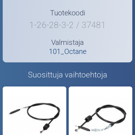
Tuotekoodi
1-26-28-3-2 / 37481
Valmistaja
101_Octane
Suosittuja vaihtoehtoja