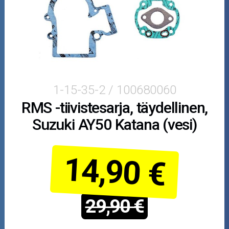
Puutarha ja metsä
Ajovarusteet
Nastarenkaat
Renkaat ja vanteet
1-15-35-2 / 100680060
RMS -tiivistesarja, täydellinen,
Öljyt ja kemikaalit
Suzuki AY50 Katana (vesi)
Työkalut
14,90 €
Outlet-tuotteet
29,90 €