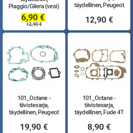
täydellinen, Peugeot
Piaggio/Gilera (vesi)
(vaaka, ilma)
6,90 €
12,90 €
12,90 €
101_Octane -
101_Octane -
tiivistesarja,
tiivistesarja,
täydellinen, Peugeot
täydellinen, Fude 4T
13- (vaaka, vesi)
12-tuum. (430mm)
19,90 €
8,90 €