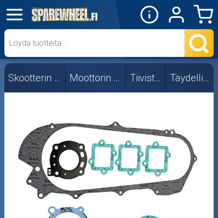
✕
Mopon osat
Skootterin osat
Skootterin osat
Moottorin osat
Tiivisteet
Täydellinen
Crossipyörän osat
Moottoripyörän osat
Moottorikelkan osat
Mopoauton osat
Mönkijän osat