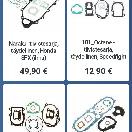
101_Octane -
Naraku -tiivistesarja,
tiivistesarja,
täydellinen, Honda
täydellinen, Speedfight
SFX (ilma)
1/2 (pysty, ilma)
49,90 €
12,90 €