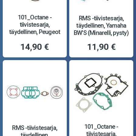
101_Octane -
RMS -tiivistesarja,
tiivistesarja,
täydellinen, Yamaha
täydellinen, Peugeot
BW'S (Minarelli, pysty)
Speedfight 1/2 (pysty,
14,90 €
11,90 €
vesi)
101_Octane -
RMS -tiivistesarja,
tiivistesarja,
täydellinen,