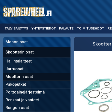
TALVISÄILYTYS
YHTEYSTIEDOT
PALAUTE
TOIMITUSEHDOT
RE
Mopon osat
Skootter
Skootterin osat
Hallintalaitteet
Jarruosat
Moottorin osat
Pakoputket
Polttoainejärjestelmä
Renkaat ja vanteet
Rungon osat