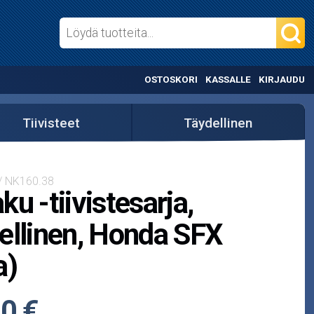
OSTOSKORI
KASSALLE
KIRJAUDU
Tiivisteet
Täydellinen
 / NK160.38
ku -tiivistesarja,
ellinen, Honda SFX
a)
0 €