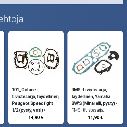
ehtoja
101_Octane -
RMS -tiivistesarja,
tiivistesarja, täydellinen,
täydellinen, Yamaha
Peugeot Speedfight
BW'S (Minarelli, pysty)
1/2 (pysty, vesi)
RMS -tiivistesarja,
101_Octane -tiivistesarja,
täydellinen. Sopii Aprilia
14,90 €
11,90 €
täydellinen. Sopii
Amico ja SR50 AC -96,