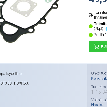
Toimitus
Ilmainen
Toimit
(7kpl)
Perillä 
KO
Onko tuo
rja, täydellinen.
Kerro siit
, SFX50 ja SXR50.
Tuotekoo
1-15-3
Valmistaj
Naraku