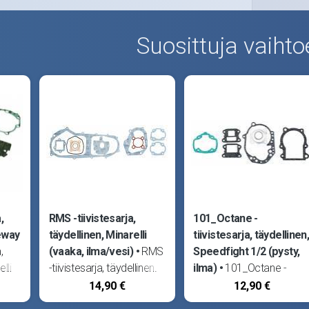
Suosittuja vaihto
,
RMS -tiivistesarja,
101_Octane -
eway
täydellinen, Minarelli
tiivistesarja, täydellinen,
,
(vaaka, ilma/vesi)
RMS
Speedfight 1/2 (pysty,
lli
-tiivistesarja, täydellinen.
ilma)
101_Octane -
PI
Sopii Aprilia Area 51,
tiivistesarja, täydellinen.
14,90 €
12,90 €
R,
Gulliver, Rally, Sonic, SR50
Sopii Peugeot Buxy,