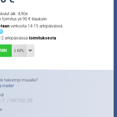
kulut alk. 4,90e
 toimitus yli 90 € tilauksiin
etaan
verkosta 14-15 arkipäivässä
?
1-2 arkipäivässä
toimituksesta
RIIN
te halvempi muualla?
ä meille!
di
4-1 / NK160.38
a