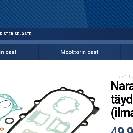
KISTERISELOSTE
in osat
Moottorin osat
1-15-34-1
Nara
täyd
(ilm
49,9