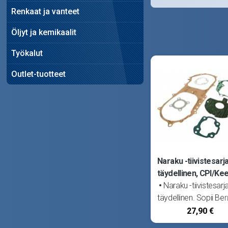
Renkaat ja vanteet
Öljyt ja kemikaalit
Työkalut
Outlet-tuotteet
Naraku -tiivistesarja
täydellinen, CPI/Ke
Naraku -tiivistesarja
täydellinen. Sopii Bene
49x Quattronovex, C
27,90 €
Aragon, Formula, GT