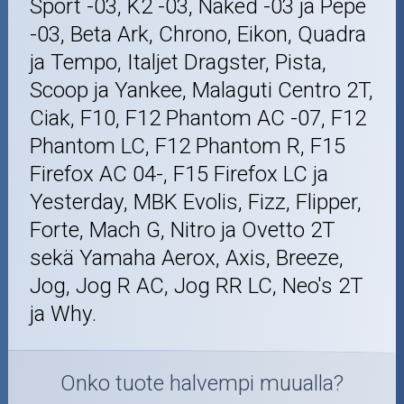
Sport -03, K2 -03, Naked -03 ja Pepe
-03, Beta Ark, Chrono, Eikon, Quadra
ja Tempo, Italjet Dragster, Pista,
Scoop ja Yankee, Malaguti Centro 2T,
Ciak, F10, F12 Phantom AC -07, F12
Phantom LC, F12 Phantom R, F15
Firefox AC 04-, F15 Firefox LC ja
Yesterday, MBK Evolis, Fizz, Flipper,
Forte, Mach G, Nitro ja Ovetto 2T
sekä Yamaha Aerox, Axis, Breeze,
Jog, Jog R AC, Jog RR LC, Neo's 2T
ja Why.
Onko tuote halvempi muualla?