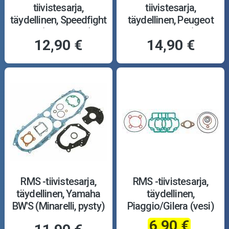
tiivistesarja,
tiivistesarja,
täydellinen, Speedfight
täydellinen, Peugeot
1/2 (pysty, ilma)
Speedfight 1/2 (pysty,
12,90 €
14,90 €
vesi)
RMS -tiivistesarja,
RMS -tiivistesarja,
täydellinen, Yamaha
täydellinen,
BW'S (Minarelli, pysty)
Piaggio/Gilera (vesi)
6,90 €