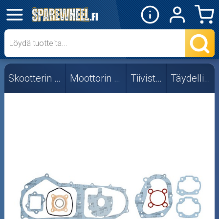
✕
Mopon osat
Skootterin osat
Skootterin osat
Moottorin osat
Tiivisteet
Täydellinen
Crossipyörän osat
Moottoripyörän osat
Moottorikelkan osat
Mopoauton osat
Mönkijän osat