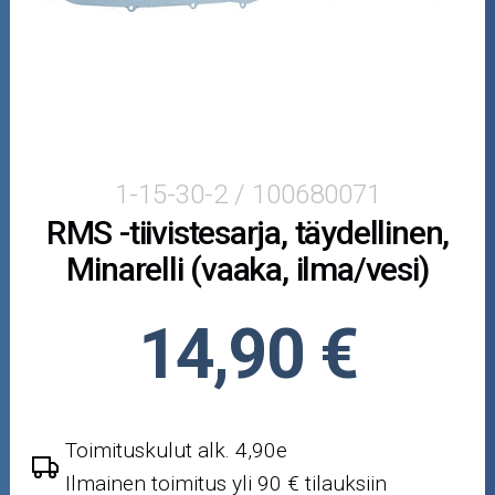
Puutarha ja metsä
Ajovarusteet
Nastarenkaat
Renkaat ja vanteet
1-15-30-2 / 100680071
RMS -tiivistesarja, täydellinen,
Öljyt ja kemikaalit
Minarelli (vaaka, ilma/vesi)
Työkalut
14,90 €
Outlet-tuotteet
Toimituskulut alk. 4,90e
Ilmainen toimitus yli 90 € tilauksiin