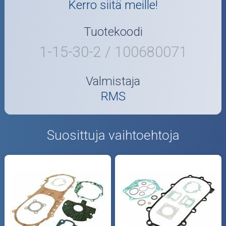
Kerro siitä meille!
Tuotekoodi
1-15-30-2 / 100680071
Valmistaja
RMS
Suosittuja vaihtoehtoja