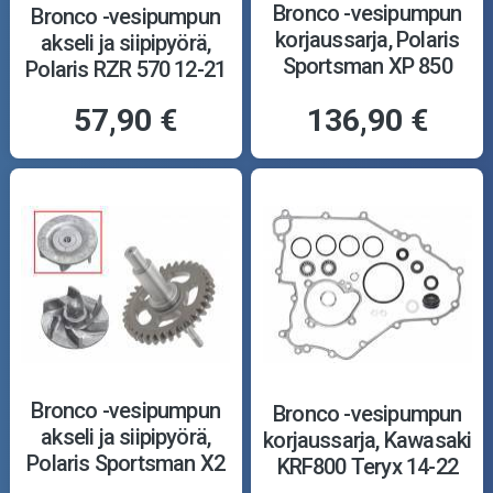
Bronco -vesipumpun
Bronco -vesipumpun
korjaussarja, Polaris
akseli ja siipipyörä,
Sportsman XP 850
Polaris RZR 570 12-21
EPS 09-14
57,90 €
136,90 €
Bronco -vesipumpun
Bronco -vesipumpun
akseli ja siipipyörä,
korjaussarja, Kawasaki
Polaris Sportsman X2
KRF800 Teryx 14-22
550 10-14