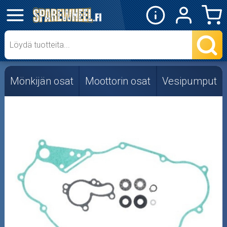
✕
Mopon osat
Skootterin osat
Mönkijän osat
Moottorin osat
Vesipumput
Crossipyörän osat
Moottoripyörän osat
Moottorikelkan osat
Mopoauton osat
Mönkijän osat