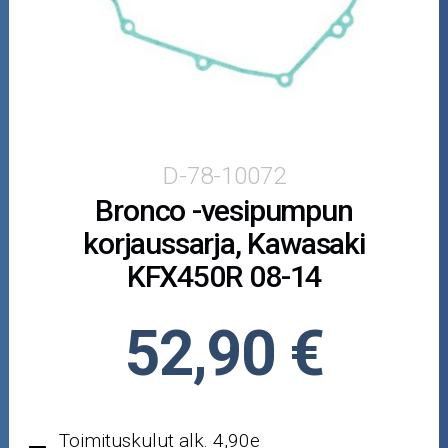
Puutarha ja metsä
Ajovarusteet
Nastarenkaat
Renkaat ja vanteet
D-78-10072
Bronco -vesipumpun
Öljyt ja kemikaalit
korjaussarja, Kawasaki
Työkalut
KFX450R 08-14
Outlet-tuotteet
52,90 €
Toimituskulut alk. 4,90e