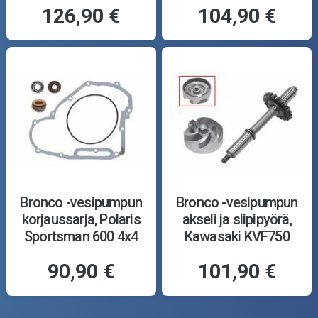
126,90 €
104,90 €
Bronco -vesipumpun
Bronco -vesipumpun
korjaussarja, Polaris
akseli ja siipipyörä,
Sportsman 600 4x4
Kawasaki KVF750
03-04
Brute Force 05-18
90,90 €
101,90 €