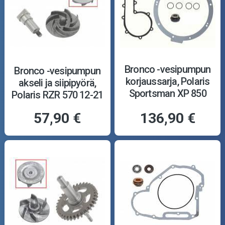
Bronco -vesipumpun
Bronco -vesipumpun
korjaussarja, Polaris
akseli ja siipipyörä,
Sportsman XP 850
Polaris RZR 570 12-21
EPS 09-14
57,90 €
136,90 €