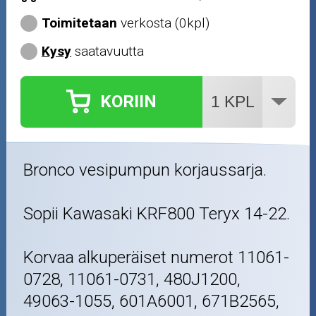
Toimitetaan
verkosta (0kpl)
Kysy
saatavuutta
KORIIN
Bronco vesipumpun korjaussarja.
Sopii Kawasaki KRF800 Teryx 14-22.
Korvaa alkuperäiset numerot 11061-
0728, 11061-0731, 480J1200,
49063-1055, 601A6001, 671B2565,