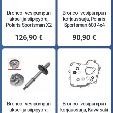
Bronco -vesipumpun
Bronco -vesipumpun
akseli ja siipipyörä,
korjaussarja, Polaris
Polaris Sportsman X2
Sportsman 600 4x4
550 10-14
03-04
126,90 €
90,90 €
Bronco -vesipumpun
Bronco -vesipumpun
akseli ja siipipyörä,
korjaussarja, Kawasaki