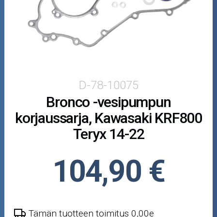
Puutarha ja metsä
Ajovarusteet
Nastarenkaat
Renkaat ja vanteet
D-78-10075
Bronco -vesipumpun
Öljyt ja kemikaalit
korjaussarja, Kawasaki KRF800
Työkalut
Teryx 14-22
Outlet-tuotteet
104,90 €
Tämän tuotteen toimitus 0,00e