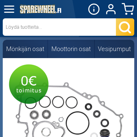
✕
Mopon osat
Skootterin osat
Mönkijän osat
Moottorin osat
Vesipumput
Crossipyörän osat
Moottoripyörän osat
Moottorikelkan osat
Mopoauton osat
Mönkijän osat