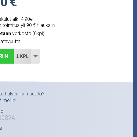
0 €
kulut alk. 4,90e
 toimitus yli 90 € tilauksiin
etaan
verkosta (0kpl)
atavuutta
RIIN
te halvempi muualla?
ä meille!
di
0082A
a