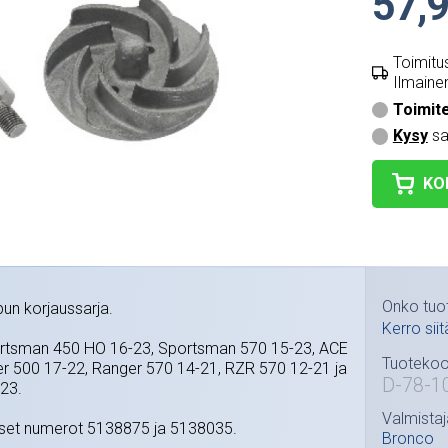
57,9
Toimitus
Ilmainen
Toimit
Kysy
sa
KO
Onko tuo
un korjaussarja.
Kerro siit
portsman 450 HO 16-23, Sportsman 570 15-23, ACE
Tuotekoo
r 500 17-22, Ranger 570 14-21, RZR 570 12-21 ja
D-78-1
-23.
Valmistaj
iset numerot 5138875 ja 5138035.
Bronco