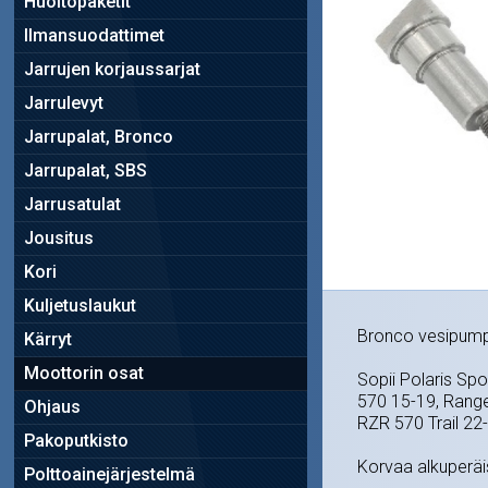
Huoltopaketit
Ilmansuodattimet
Jarrujen korjaussarjat
Jarrulevyt
Jarrupalat, Bronco
Jarrupalat, SBS
Jarrusatulat
Jousitus
Kori
Kuljetuslaukut
Bronco vesipump
Kärryt
Moottorin osat
Sopii Polaris S
570 15-19, Range
Ohjaus
RZR 570 Trail 22
Pakoputkisto
Korvaa alkuperä
Polttoainejärjestelmä