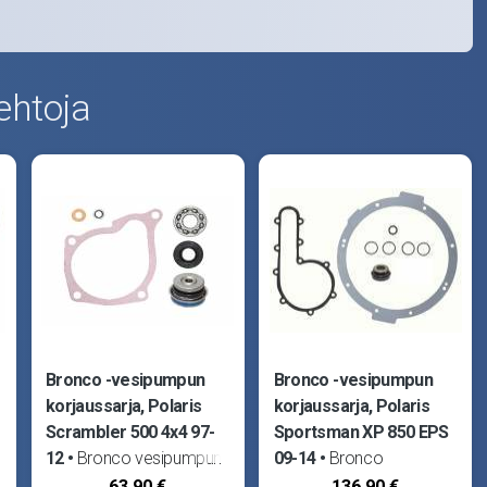
ehtoja
Bronco -vesipumpun
Bronco -vesipumpun
korjaussarja, Polaris
korjaussarja, Polaris
Scrambler 500 4x4 97-
Sportsman XP 850 EPS
12
Bronco vesipumpun
09-14
Bronco
s
korjaussarja. Sopii Polaris
vesipumpun korjaussarja.
63,90 €
136,90 €