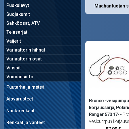
Puskulevyt
Maahantuojan s
Suojakumit
Sähköosat, ATV
Telasarjat
Vaijerit
Variaattorin hihnat
Variaattorin osat
Vinssit
Voimansiirto
Puutarha ja metsä
Ajovarusteet
Bronco -vesipumpu
korjaussarja, Polari
Nastarenkaat
Ranger 570 17-
Br
vesipumpun korjauss
Renkaat ja vanteet
Sopii Polaris Ranger
97,90 €