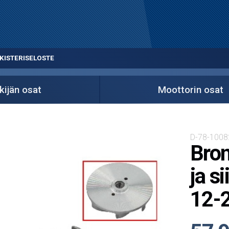
KISTERISELOSTE
ijän osat
Moottorin osat
D-78-1008
Bron
ja s
12-