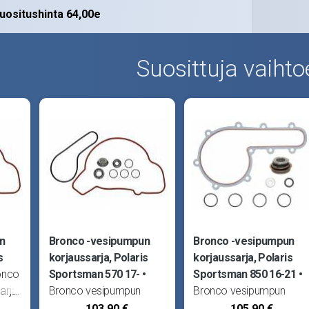
uositushinta 64,00e
Suosittuja vaihto
n
Bronco -vesipumpun
Bronco -vesipumpun
s
korjaussarja, Polaris
korjaussarja, Polaris
onco
Sportsman 570 17-
Sportsman 850 16-21
arja.
Bronco vesipumpun
Bronco vesipumpun
 570
korjaussarja. Sopii Polaris
korjaussarja. Sopii Polari
103,90 €
105,90 €