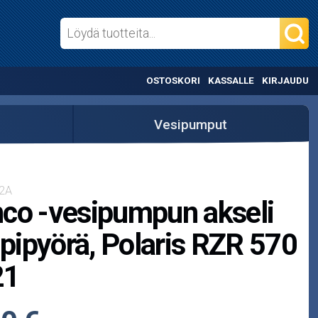
OSTOSKORI
KASSALLE
KIRJAUDU
Vesipumput
2A
co -vesipumpun akseli
iipipyörä, Polaris RZR 570
21