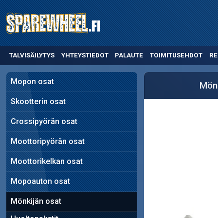
TALVISÄILYTYS
YHTEYSTIEDOT
PALAUTE
TOIMITUSEHDOT
RE
Mopon osat
Mönk
Skootterin osat
Crossipyörän osat
Moottoripyörän osat
Moottorikelkan osat
Mopoauton osat
Mönkijän osat