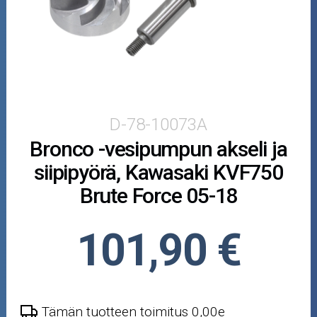
Puutarha ja metsä
Ajovarusteet
Nastarenkaat
Renkaat ja vanteet
D-78-10073A
Bronco -vesipumpun akseli ja
Öljyt ja kemikaalit
siipipyörä, Kawasaki KVF750
Työkalut
Brute Force 05-18
Outlet-tuotteet
101,90 €
Tämän tuotteen toimitus 0,00e