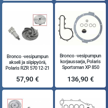
Bronco -vesipumpun
Bronco -vesipumpun
korjaussarja, Polaris
akseli ja siipipyörä,
Sportsman XP 850
Polaris RZR 570 12-21
EPS 09-14
57,90 €
136,90 €