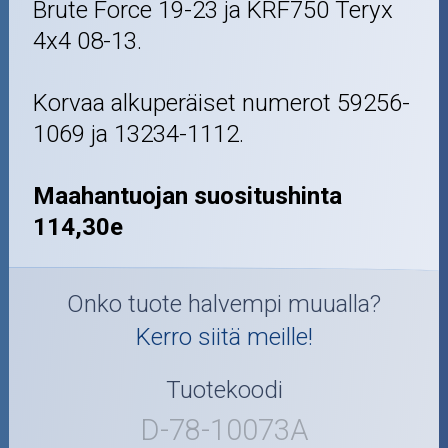
Brute Force 19-23 ja KRF750 Teryx
4x4 08-13.
Korvaa alkuperäiset numerot 59256-
1069 ja 13234-1112.
Maahantuojan suositushinta
114,30e
Onko tuote halvempi muualla?
Kerro siitä meille!
Tuotekoodi
D-78-10073A