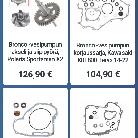
Bronco -vesipumpun
Bronco -vesipumpun
akseli ja siipipyörä,
korjaussarja, Kawasaki
Polaris Sportsman X2
KRF800 Teryx 14-22
550 10-14
126,90 €
104,90 €