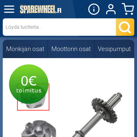
✕
Mopon osat
Skootterin osat
Mönkijän osat
Moottorin osat
Vesipumput
Crossipyörän osat
Moottoripyörän osat
Moottorikelkan osat
Mopoauton osat
Mönkijän osat