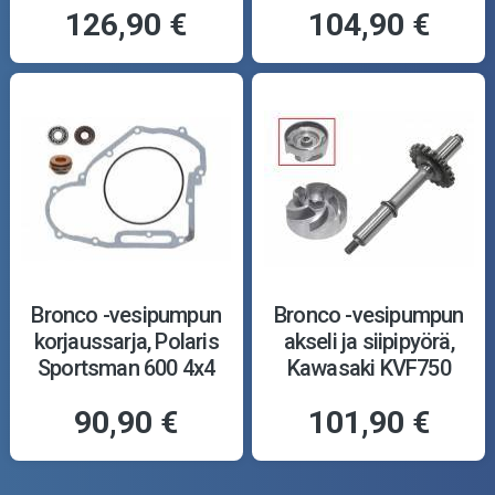
126,90 €
104,90 €
Bronco -vesipumpun
Bronco -vesipumpun
korjaussarja, Polaris
akseli ja siipipyörä,
Sportsman 600 4x4
Kawasaki KVF750
03-04
Brute Force 05-18
90,90 €
101,90 €