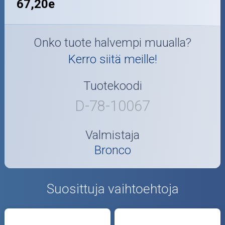
67,20e
Onko tuote halvempi muualla?
Kerro siitä meille!
Tuotekoodi
D-78-10067
Valmistaja
Bronco
Suosittuja vaihtoehtoja