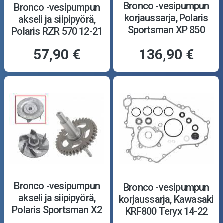
Bronco -vesipumpun
Bronco -vesipumpun
korjaussarja, Polaris
akseli ja siipipyörä,
Sportsman XP 850
Polaris RZR 570 12-21
EPS 09-14
57,90 €
136,90 €
Bronco -vesipumpun
Bronco -vesipumpun
akseli ja siipipyörä,
korjaussarja, Kawasaki
Polaris Sportsman X2
KRF800 Teryx 14-22
550 10-14