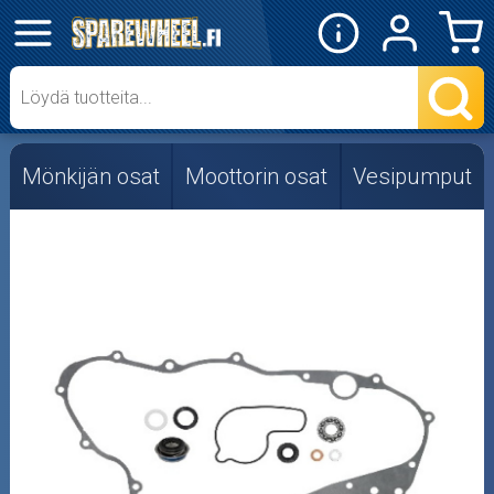
✕
Mopon osat
Skootterin osat
Mönkijän osat
Moottorin osat
Vesipumput
Crossipyörän osat
Moottoripyörän osat
Moottorikelkan osat
Mopoauton osat
Mönkijän osat