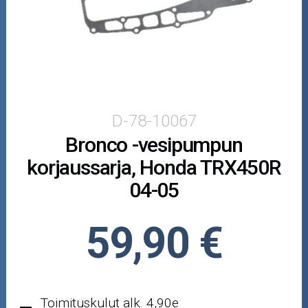
Puutarha ja metsä
Ajovarusteet
Nastarenkaat
Renkaat ja vanteet
D-78-10067
Bronco -vesipumpun
Öljyt ja kemikaalit
korjaussarja, Honda TRX450R
Työkalut
04-05
Outlet-tuotteet
59,90 €
Toimituskulut alk. 4,90e