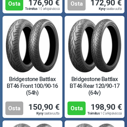
176,90 €
172,90 €
Osta
Osta
Toimitus
1-2 arkipäivässä
Kysy
saatavuutta
Bridgestone Battlax
Bridgestone Battlax
BT46 Front 100/90-16
BT46 Rear 120/90-17
(54h)
(64v)
150,90 €
198,90 €
Osta
Osta
Kysy
saatavuutta
Toimitus
1-2 arkipäivässä