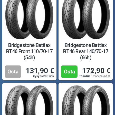
Bridgestone Battlax
Bridgestone Battlax
BT46 Front 110/70-17
BT46 Rear 140/70-17
(54h)
(66h)
131,90 €
172,90 €
Osta
Osta
Kysy
saatavuutta
Toimitus
1-2 arkipäivässä