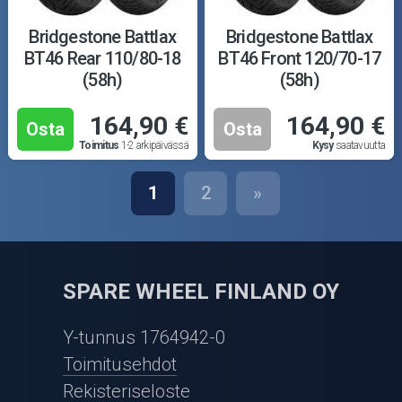
Bridgestone Battlax
Bridgestone Battlax
BT46 Rear 110/80-18
BT46 Front 120/70-17
(58h)
(58h)
164,90 €
164,90 €
Osta
Osta
Toimitus
1-2 arkipäivässä
Kysy
saatavuutta
1
2
»
SPARE WHEEL FINLAND OY
Y-tunnus 1764942-0
Toimitusehdot
Rekisteriseloste