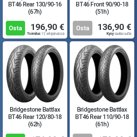
BT46 Rear 130/90-16
BT46 Front 90/90-18
(67h)
(51h)
196,90 €
136,90 €
Osta
Osta
Toimitus
1-2 arkipäivässä
Kysy
saatavuutta
Bridgestone Battlax
Bridgestone Battlax
BT46 Rear 120/80-18
BT46 Rear 110/90-18
(62h)
(61h)