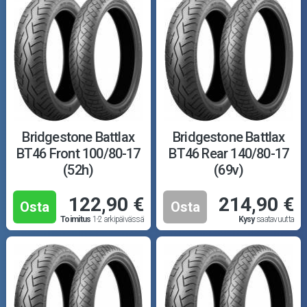
Bridgestone Battlax
Bridgestone Battlax
BT46 Front 100/80-17
BT46 Rear 140/80-17
(52h)
(69v)
122,90 €
214,90 €
Osta
Osta
Toimitus
1-2 arkipäivässä
Kysy
saatavuutta