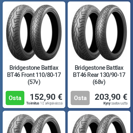
Bridgestone Battlax
Bridgestone Battlax
BT46 Front 110/80-17
BT46 Rear 130/90-17
(57v)
(68v)
152,90 €
203,90 €
Osta
Osta
Toimitus
1-2 arkipäivässä
Kysy
saatavuutta