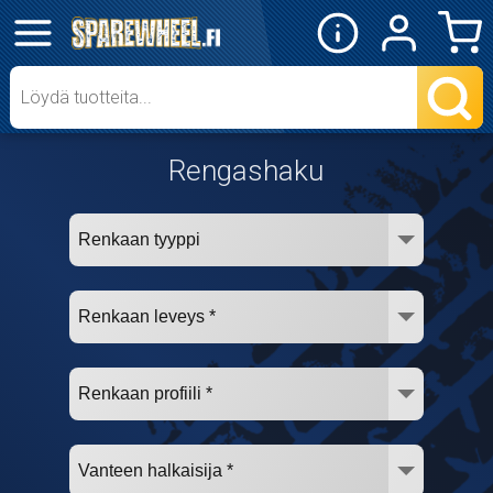
✕
Mopon osat
Skootterin osat
Rengashaku
Crossipyörän osat
Moottoripyörän osat
Moottorikelkan osat
Mopoauton osat
Mönkijän osat