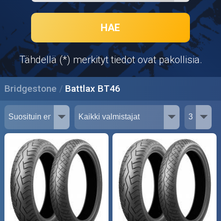
Puutarha ja metsä
Ajovarusteet
HAE
Nastarenkaat
Tähdellä (*) merkityt tiedot ovat pakollisia.
Renkaat ja vanteet
Bridgestone
Battlax BT46
Öljyt ja kemikaalit
Työkalut
Outlet-tuotteet