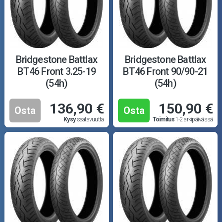
Bridgestone Battlax
Bridgestone Battlax
BT46 Front 3.25-19
BT46 Front 90/90-21
(54h)
(54h)
136,90 €
150,90 €
Osta
Osta
Kysy
saatavuutta
Toimitus
1-2 arkipäivässä