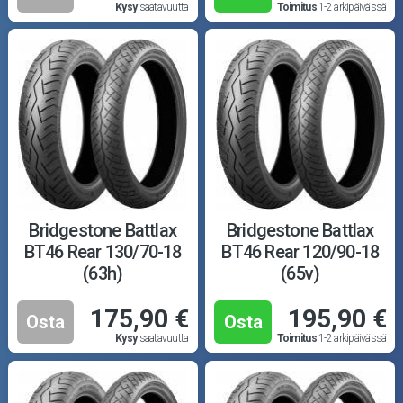
Kysy
saatavuutta
Toimitus
1-2 arkipäivässä
Bridgestone Battlax
Bridgestone Battlax
BT46 Rear 130/70-18
BT46 Rear 120/90-18
(63h)
(65v)
175,90 €
195,90 €
Osta
Osta
Kysy
saatavuutta
Toimitus
1-2 arkipäivässä