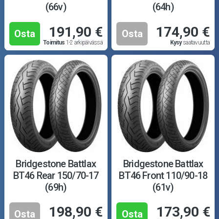
(66v)
(64h)
191,90 €
174,90 €
Osta
Osta
Toimitus
1-2 arkipäivässä
Kysy
saatavuutta
Bridgestone Battlax
Bridgestone Battlax
BT46 Rear 150/70-17
BT46 Front 110/90-18
(69h)
(61v)
198,90 €
173,90 €
Osta
Osta