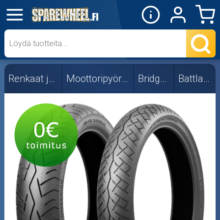
✕
Mopon osat
Skootterin osat
Renkaat ja vanteet
Moottoripyörän renkaat
Bridgestone
Battlax BT46
Crossipyörän osat
Moottoripyörän osat
Moottorikelkan osat
Mopoauton osat
Mönkijän osat