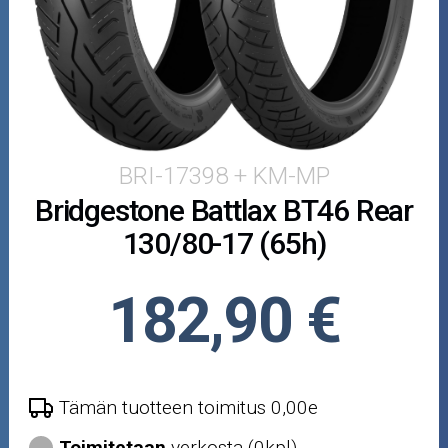
Puutarha ja metsä
Ajovarusteet
Nastarenkaat
Renkaat ja vanteet
BRI-17398 + KM-MP
Bridgestone Battlax BT46 Rear
Öljyt ja kemikaalit
130/80-17 (65h)
Työkalut
182,90 €
Outlet-tuotteet
Tämän tuotteen toimitus 0,00e
Toimitetaan
verkosta (0kpl)