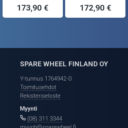
173,90 €
172,90 €
SPARE WHEEL FINLAND OY
Y-tunnus 1764942-0
Toimitusehdot
Rekisteriseloste
Myynti
(08) 311 3344
myynti@sparewheel.fi