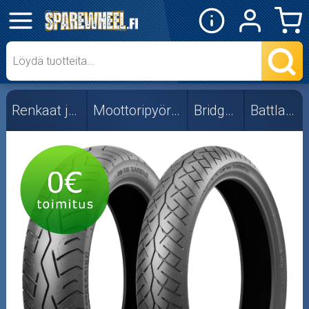
✕
Mopon osat
Skootterin osat
Renkaat ja vanteet
Moottoripyörän renkaat
Bridgestone
Battlax BT46
Crossipyörän osat
Moottoripyörän osat
Moottorikelkan osat
Mopoauton osat
Mönkijän osat