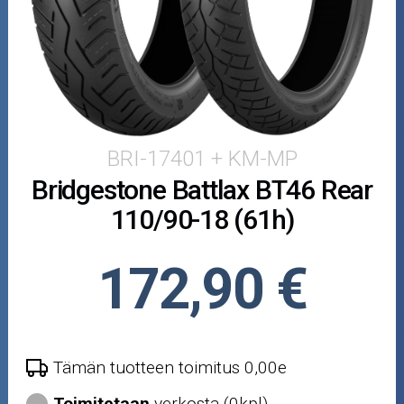
Puutarha ja metsä
Ajovarusteet
Nastarenkaat
Renkaat ja vanteet
BRI-17401 + KM-MP
Bridgestone Battlax BT46 Rear
Öljyt ja kemikaalit
110/90-18 (61h)
Työkalut
172,90 €
Outlet-tuotteet
Tämän tuotteen toimitus 0,00e
Toimitetaan
verkosta (0kpl)