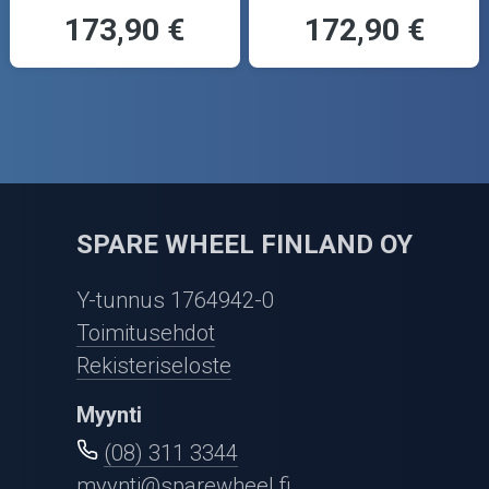
173,90 €
172,90 €
SPARE WHEEL FINLAND OY
Y-tunnus 1764942-0
Toimitusehdot
Rekisteriseloste
Myynti
(08) 311 3344
myynti@sparewheel.fi