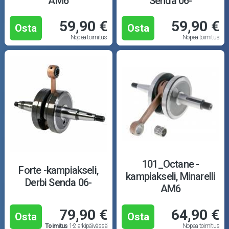
AM6
Senda 06-
59,90 €
59,90 €
Osta
Osta
Nopea toimitus
Nopea toimitus
101_Octane -
Forte -kampiakseli,
kampiakseli, Minarelli
Derbi Senda 06-
AM6
79,90 €
64,90 €
Osta
Osta
Toimitus
1-2 arkipäivässä
Nopea toimitus