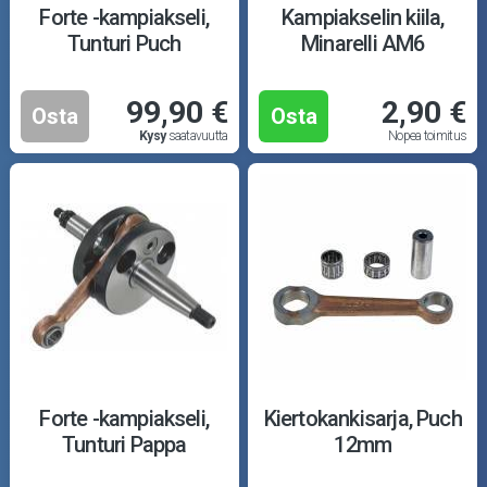
Forte -kampiakseli,
Kampiakselin kiila,
Tunturi Puch
Minarelli AM6
99,90 €
2,90 €
Osta
Osta
Kysy
saatavuutta
Nopea toimitus
Forte -kampiakseli,
Kiertokankisarja, Puch
Tunturi Pappa
12mm