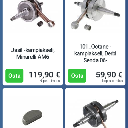
101_Octane -
Jasil -kampiakseli,
kampiakseli, Derbi
Minarelli AM6
Senda 06-
119,90 €
59,90 €
Osta
Osta
Nopea toimitus
Nopea toimitus