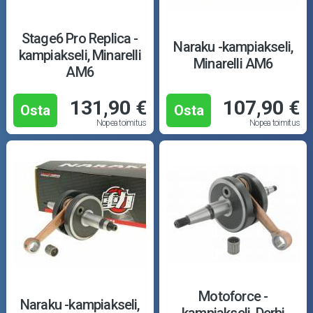
Stage6 Pro Replica -
Naraku -kampiakseli,
kampiakseli, Minarelli
Minarelli AM6
AM6
131,90 €
107,90 €
Osta
Osta
Nopea toimitus
Nopea toimitus
Motoforce -
Naraku -kampiakseli,
kampiakseli, Derbi