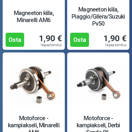
Magneeton kiila,
Magneeton kiila,
Piaggio/Gilera/Suzuki
Minarelli AM6
Pv50
1,90 €
1,90 €
Osta
Osta
Nopea toimitus
Nopea toimitus
Motoforce -
Motoforce -
kampiakseli, Minarelli
kampiakseli, Derbi