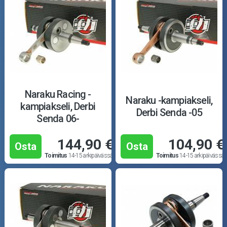
Naraku Racing -
Naraku -kampiakseli,
kampiakseli, Derbi
Derbi Senda -05
Senda 06-
144,90 €
104,90 €
Osta
Osta
Toimitus
14-15 arkipäivässä
Toimitus
14-15 arkipäivässä