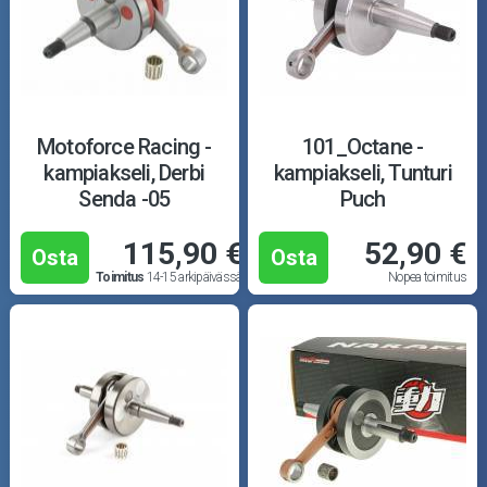
Motoforce Racing -
101_Octane -
kampiakseli, Derbi
kampiakseli, Tunturi
Senda -05
Puch
115,90 €
52,90 €
Osta
Osta
Toimitus
14-15 arkipäivässä
Nopea toimitus