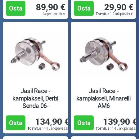
89,90 €
29,90 €
Osta
Osta
Nopea toimitus
Toimitus
1-2 arkipäivässä
Jasil Race -
Jasil Race -
kampiakseli, Derbi
kampiakseli, Minarelli
Senda 06-
AM6
134,90 €
139,90 €
Osta
Osta
Toimitus
14-15 arkipäivässä
Toimitus
14-15 arkipäivässä