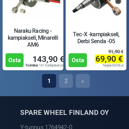
Naraku Racing -
Tec-X -kampiakseli,
kampiakseli, Minarelli
Derbi Senda -05
AM6
91,90 €
69,90 €
143,90 €
Osta
Osta
Toimitus
14-15 arkipäivässä
Nopea toimitus
1
2
»
SPARE WHEEL FINLAND OY
Y-tunnus 1764942-0