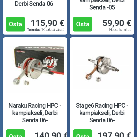
Derbi Senda 06-
Senda -05
115,90 €
59,90 €
Osta
Osta
Toimitus
1-2 arkipäivässä
Nopea toimitus
Naraku Racing HPC -
Stage6 Racing HPC -
kampiakseli, Derbi
kampiakseli, Derbi
Senda 06-
Senda 06-
140,90 €
197,90 €
Osta
Osta