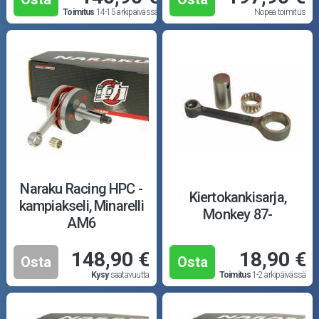
Toimitus
14-15 arkipäivässä
Nopea toimitus
Naraku Racing HPC -
Kiertokankisarja,
kampiakseli, Minarelli
Monkey 87-
AM6
148,90 €
18,90 €
Osta
Osta
Kysy
saatavuutta
Toimitus
1-2 arkipäivässä