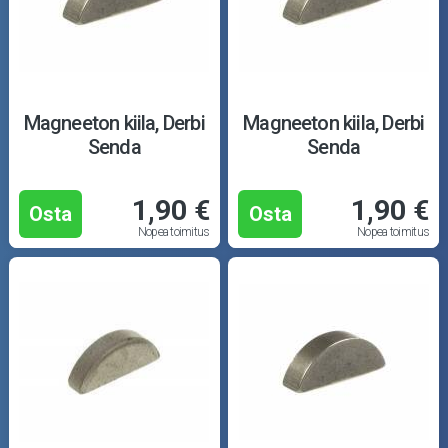
Puutarha ja metsä
Ajovarusteet
Nastarenkaat
Magneeton kiila, Derbi
Magneeton kiila, Derbi
Senda
Senda
Renkaat ja vanteet
1,90 €
1,90 €
Öljyt ja kemikaalit
Osta
Osta
Nopea toimitus
Nopea toimitus
Työkalut
Outlet-tuotteet