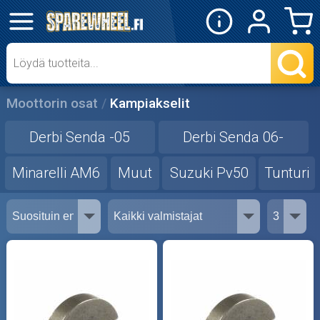
✕
Mopon osat
Skootterin osat
Moottorin osat
Kampiakselit
Crossipyörän osat
Derbi Senda -05
Derbi Senda 06-
Moottoripyörän osat
Minarelli AM6
Muut
Suzuki Pv50
Tunturi
Moottorikelkan osat
Mopoauton osat
Mönkijän osat