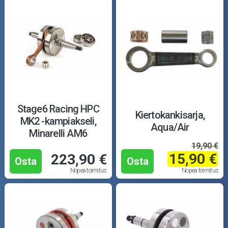
Stage6 Racing HPC
Kiertokankisarja,
MK2 -kampiakseli,
Aqua/Air
Minarelli AM6
19,90 €
15,90 €
223,90 €
Osta
Osta
Nopea toimitus
Nopea toimitus