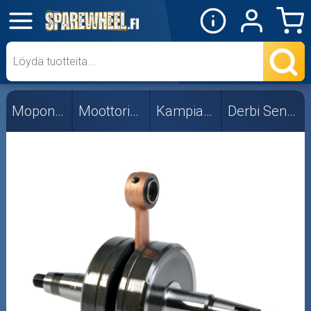
✕
Mopon osat
Skootterin osat
Mopon osat
Moottorin osat
Kampiakselit
Derbi Senda 06-
Crossipyörän osat
Moottoripyörän osat
Moottorikelkan osat
Mopoauton osat
Mönkijän osat