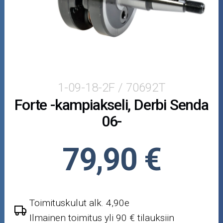
Puutarha ja metsä
Ajovarusteet
Nastarenkaat
Renkaat ja vanteet
1-09-18-2F / 70692T
Forte -kampiakseli, Derbi Senda
Öljyt ja kemikaalit
06-
Työkalut
79,90 €
Outlet-tuotteet
Toimituskulut alk. 4,90e
Ilmainen toimitus yli 90 € tilauksiin