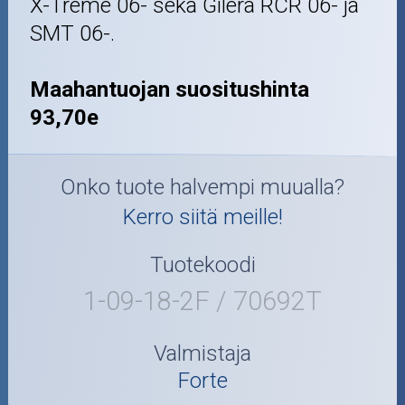
X-Treme 06- sekä Gilera RCR 06- ja
SMT 06-.
Maahantuojan suositushinta
93,70e
Onko tuote halvempi muualla?
Kerro siitä meille!
Tuotekoodi
1-09-18-2F / 70692T
Valmistaja
Forte