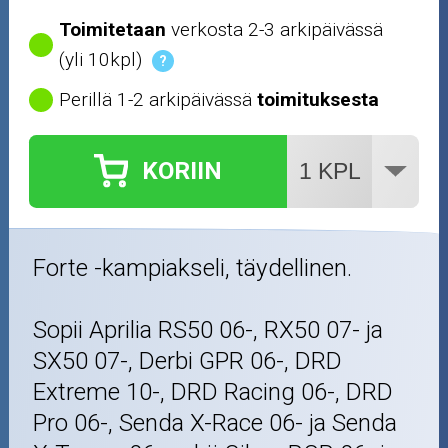
Toimitetaan
verkosta 2-3 arkipäivässä
(yli 10kpl)
?
Perillä 1-2 arkipäivässä
toimituksesta
KORIIN
Forte -kampiakseli, täydellinen.
Sopii Aprilia RS50 06-, RX50 07- ja
SX50 07-, Derbi GPR 06-, DRD
Extreme 10-, DRD Racing 06-, DRD
Pro 06-, Senda X-Race 06- ja Senda