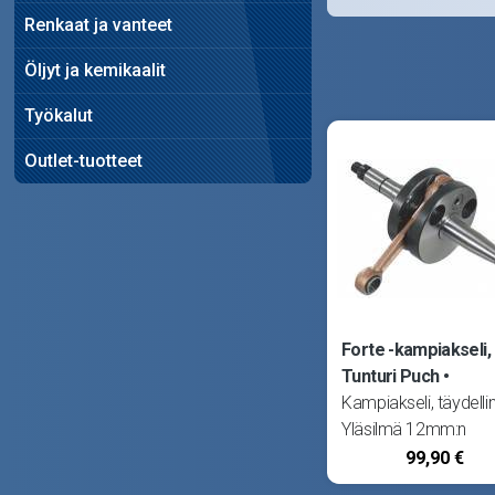
Renkaat ja vanteet
Öljyt ja kemikaalit
Työkalut
Outlet-tuotteet
Forte -kampiakseli,
Tunturi Puch
Kampiakseli, täydelli
Yläsilmä 12mm:n
männäntapille. Sopii
99,90 €
kolmi- ja nelivaihteise