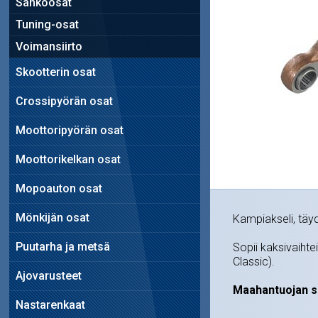
Sähköosat
Tuning-osat
Voimansiirto
Skootterin osat
Crossipyörän osat
Moottoripyörän osat
Moottorikelkan osat
Mopoauton osat
Mönkijän osat
Kampiakseli, täy
Puutarha ja metsä
Sopii kaksivaihte
Classic).
Ajovarusteet
Maahantuojan s
Nastarenkaat