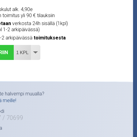
kulut alk. 4,90e
 toimitus yli 90 € tilauksiin
etaan
verkosta 24h sisällä (1kpl)
pl 1-2 arkipäivässä)
1-2 arkipäivässä
toimituksesta
RIIN
te halvempi muualla?
ä meille!
di
7 / 70699
a