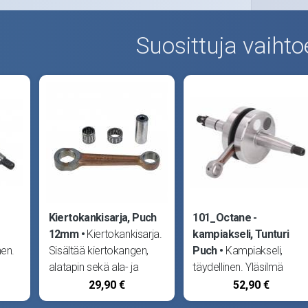
Suosittuja vaihto
Kiertokankisarja, Puch
101_Octane -
12mm
Kiertokankisarja.
kampiakseli, Tunturi
nen.
Sisältää kiertokangen,
Puch
Kampiakseli,
alatapin sekä ala- ja
täydellinen. Yläsilmä
yläpään neulalaakerit.
12mm:n männäntapille.
29,90 €
52,90 €
t
Alatapin halkaisija
Neulalaakeri ostettava