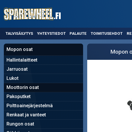
TALVISÄILYTYS
YHTEYSTIEDOT
PALAUTE
TOIMITUSEHDOT
RE
Mopon osat
Mopon o
Hallintalaitteet
Jarruosat
Lukot
Moottorin osat
Pakoputket
Polttoainejärjestelmä
Renkaat ja vanteet
Rungon osat