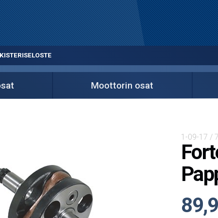
KISTERISELOSTE
sat
Moottorin osat
1-09-17 / 
Fort
Pap
89,9