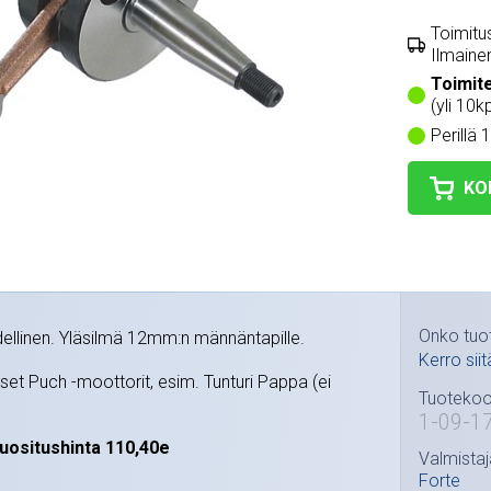
Toimitus
Ilmainen
Toimit
(yli 10k
Perillä 
KO
Onko tuo
dellinen. Yläsilmä 12mm:n männäntapille.
Kerro siit
iset Puch -moottorit, esim. Tunturi Pappa (ei
Tuotekoo
1-09-1
uositushinta 110,40e
Valmistaj
Forte