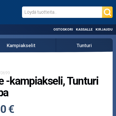
OSTOSKORI
KASSALLE
KIRJAUDU
Kampiakselit
Tunturi
70699
e -kampiakseli, Tunturi
pa
0 €