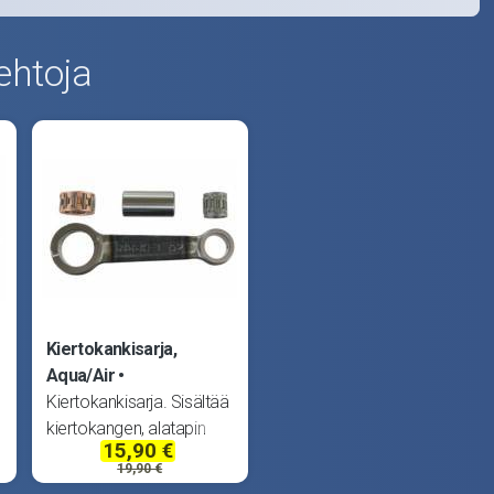
ehtoja
Kiertokankisarja,
Aqua/Air
Kiertokankisarja. Sisältää
kiertokangen, alatapin
15,90 €
sekä ala- ja yläpään
19,90 €
neulalaakerit. Sopii Tunturi