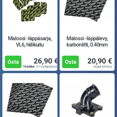
Malossi -läppäsarja,
Malossi -läppälevy,
VL6, hiilikuitu
karboniitti, 0.40mm
26,90 €
20,90 €
Osta
Osta
Toimitus
15-16 arkipäivässä
Nopea toimitus