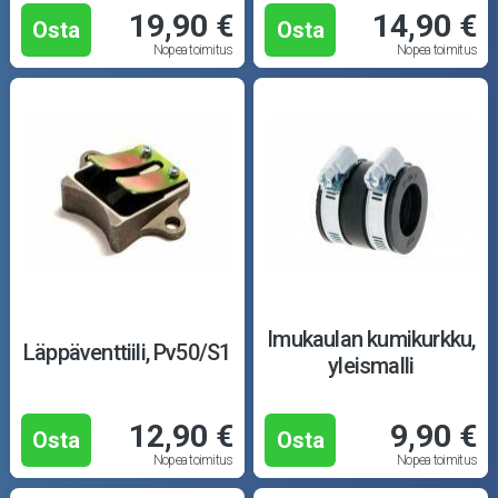
19,90 €
14,90 €
Osta
Osta
Nopea toimitus
Nopea toimitus
Imukaulan kumikurkku,
Läppäventtiili, Pv50/S1
yleismalli
12,90 €
9,90 €
Osta
Osta
Nopea toimitus
Nopea toimitus