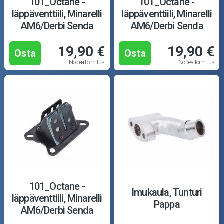
101_Octane -
101_Octane -
läppäventtiili, Minarelli
läppäventtiili, Minarelli
AM6/Derbi Senda
AM6/Derbi Senda
19,90 €
19,90 €
Osta
Osta
Nopea toimitus
Nopea toimitus
101_Octane -
Imukaula, Tunturi
läppäventtiili, Minarelli
Pappa
AM6/Derbi Senda