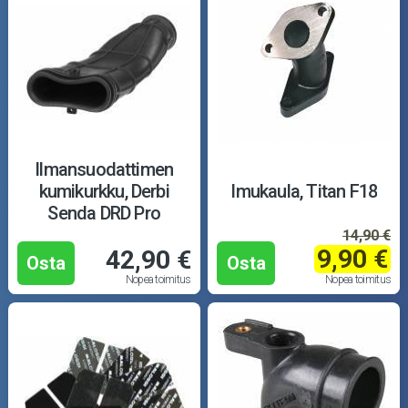
Ilmansuodattimen
kumikurkku, Derbi
Imukaula, Titan F18
Senda DRD Pro
14,90 €
9,90 €
42,90 €
Osta
Osta
Nopea toimitus
Nopea toimitus