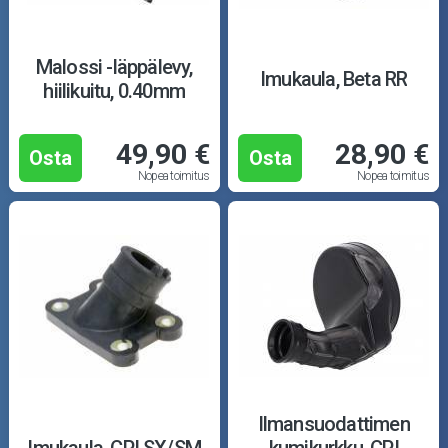
Malossi -läppälevy,
Imukaula, Beta RR
hiilikuitu, 0.40mm
49,90 €
28,90 €
Osta
Osta
Nopea toimitus
Nopea toimitus
Ilmansuodattimen
Imukaula, CPI SX/SM
kumikurkku, CPI