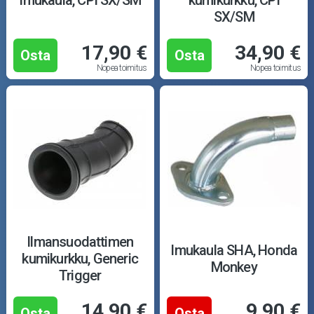
SX/SM
17,90 €
34,90 €
Osta
Osta
Nopea toimitus
Nopea toimitus
Ilmansuodattimen
Imukaula SHA, Honda
kumikurkku, Generic
Monkey
Trigger
14,90 €
9,90 €
Osta
Osta