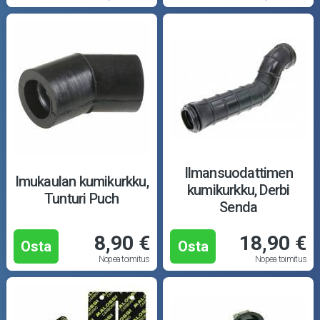
Ilmansuodattimen
Imukaulan kumikurkku,
kumikurkku, Derbi
Tunturi Puch
Senda
8,90 €
18,90 €
Osta
Osta
Nopea toimitus
Nopea toimitus