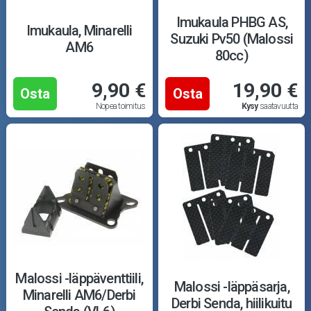
Imukaula PHBG AS,
Imukaula, Minarelli
Suzuki Pv50 (Malossi
AM6
80cc)
9,90 €
19,90 €
Osta
Osta
Nopea toimitus
Kysy
saatavuutta
Malossi -läppäventtiili,
Malossi -läppäsarja,
Minarelli AM6/Derbi
Derbi Senda, hiilikuitu