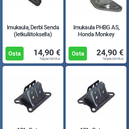
Imukaula, Derbi Senda
Imukaula PHBG AS,
(letkuliitoksella)
Honda Monkey
14,90 €
24,90 €
Osta
Osta
Nopea toimitus
Nopea toimitus