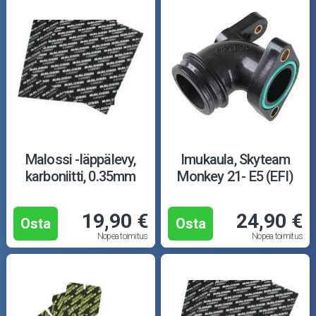
Malossi -läppälevy,
Imukaula, Skyteam
karboniitti, 0.35mm
Monkey 21- E5 (EFI)
19,90 €
24,90 €
Osta
Osta
Nopea toimitus
Nopea toimitus