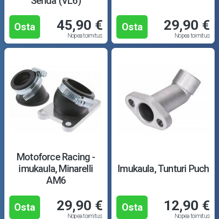
Senda (VL6)
45,90 €
29,90 €
Osta
Osta
Nopea toimitus
Nopea toimitus
Motoforce Racing -
imukaula, Minarelli
Imukaula, Tunturi Puch
AM6
29,90 €
12,90 €
Osta
Osta
Nopea toimitus
Nopea toimitus