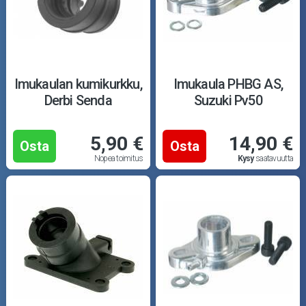
Puutarha ja metsä
Ajovarusteet
Nastarenkaat
Imukaulan kumikurkku,
Imukaula PHBG AS,
Derbi Senda
Suzuki Pv50
Renkaat ja vanteet
5,90 €
14,90 €
Öljyt ja kemikaalit
Osta
Osta
Nopea toimitus
Kysy
saatavuutta
Työkalut
Outlet-tuotteet