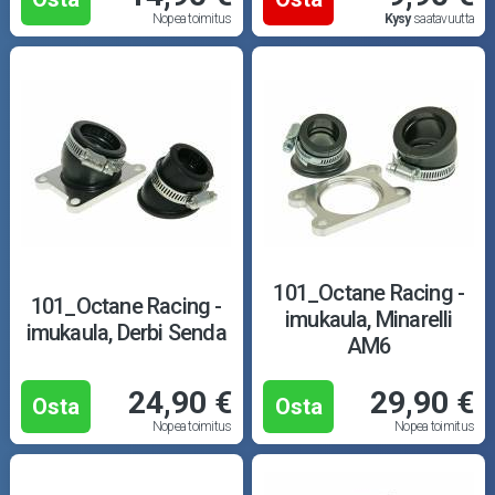
Nopea toimitus
Kysy
saatavuutta
101_Octane Racing -
101_Octane Racing -
imukaula, Minarelli
imukaula, Derbi Senda
AM6
24,90 €
29,90 €
Osta
Osta
Nopea toimitus
Nopea toimitus