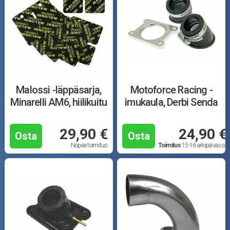
Malossi -läppäsarja,
Motoforce Racing -
Minarelli AM6, hiilikuitu
imukaula, Derbi Senda
29,90 €
24,90 €
Osta
Osta
Nopea toimitus
Toimitus
15-16 arkipäivässä