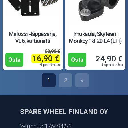
Malossi -läppäsarja,
Imukaula, Skyteam
VL6, karboniitti
Monkey 18-20 E4 (EFI)
22,90 €
16,90 €
24,90 €
Osta
Osta
Nopea toimitus
Nopea toimitus
1
2
»
SPARE WHEEL FINLAND OY
Y-tunnus 1764942-0