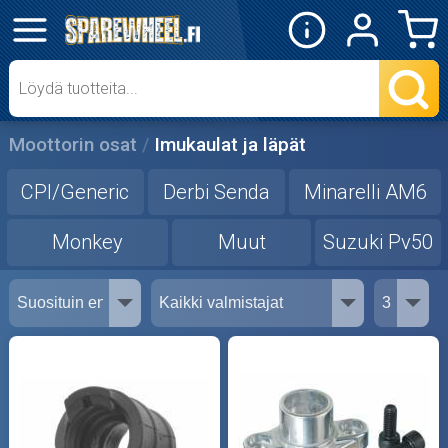
✕
Mopon osat
Skootterin osat
Moottorin osat
Imukaulat ja läpät
Crossipyörän osat
CPI/Generic
Derbi Senda
Minarelli AM6
Moottoripyörän osat
Monkey
Muut
Suzuki Pv50
Moottorikelkan osat
Mopoauton osat
Mönkijän osat