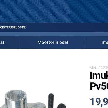
KISTERISELOSTE
at
Moottorin osat
Imu
MAL-0223
Imu
Pv50
19,9