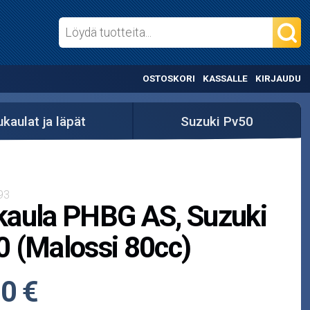
OSTOSKORI
KASSALLE
KIRJAUDU
kaulat ja läpät
Suzuki Pv50
93
kaula PHBG AS, Suzuki
 (Malossi 80cc)
0 €