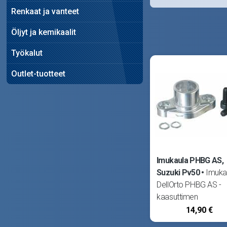
Renkaat ja vanteet
Öljyt ja kemikaalit
Työkalut
Outlet-tuotteet
Imukaula PHBG AS,
Suzuki Pv50
Imuka
DellOrto PHBG AS -
kaasuttimen
kiinnitykseen.
14,90 €
Ulkohalkaisija 24mm