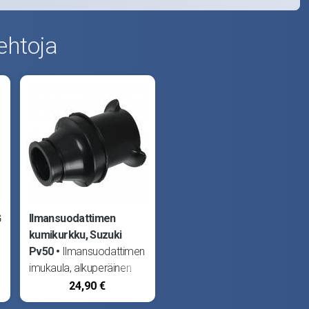
ehtoja
G
Ilmansuodattimen
kumikurkku, Suzuki
Pv50
Ilmansuodattimen
imukaula, alkuperäinen
varaosa. Sopii Suzuki
24,90 €
Pv50.