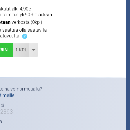
kulut alk. 4,90e
 toimitus yli 90 € tilauksiin
etaan
verkosta (0kpl)
 saattaa olla saatavilla,
atavuutta
?
RIIN
te halvempi muualla?
ä meille!
di
22393
a
e