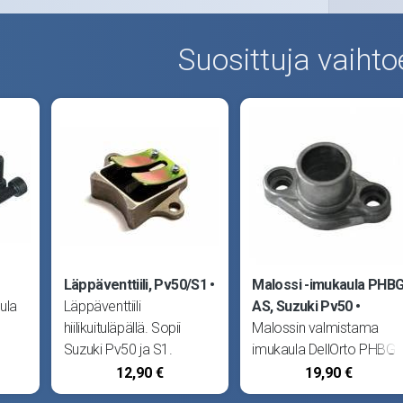
Suosittuja vaihto
Läppäventtiili, Pv50/S1
Malossi -imukaula PHB
ula
Läppäventtiili
AS, Suzuki Pv50
hiilikuituläpällä. Sopii
Malossin valmistama
Suzuki Pv50 ja S1.
imukaula DellOrto PHBG
AS -kaasuttimen
12,90 €
19,90 €
,
kiinnitykseen.