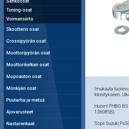
Sähköosat
Tuning-osat
Voimansiirto
Skootterin osat
Crossipyörän osat
Moottoripyörän osat
Moottorikelkan osat
Mopoauton osat
Mönkijän osat
Imukaula tuorevo
kiinnitykseen. Ul
Puutarha ja metsä
Huom! PHBG BS -k
Ajovarusteet
136085B).
Sopii Suzuki Pv50
Nastarenkaat