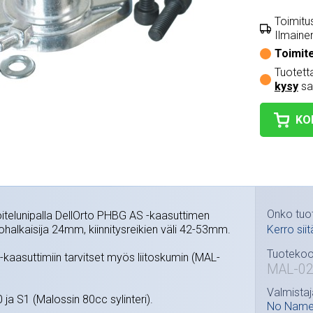
Toimitus
Ilmainen
Toimit
Tuotetta
kysy
sa
KO
Onko tuo
itelunipalla DellOrto PHBG AS -kaasuttimen
kohalkaisija 24mm, kiinnitysreikien väli 42-53mm.
Kerro siit
Tuotekoo
aasuttimiin tarvitset myös liitoskumin (MAL-
MAL-0
Valmistaj
 ja S1 (Malossin 80cc sylinteri).
No Nam