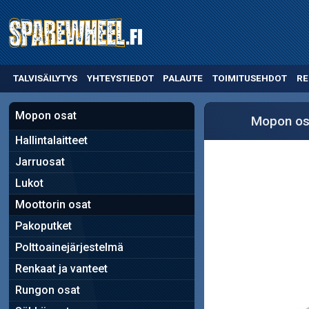
TALVISÄILYTYS
YHTEYSTIEDOT
PALAUTE
TOIMITUSEHDOT
RE
Mopon osat
Mopon os
Hallintalaitteet
Jarruosat
Lukot
Moottorin osat
Pakoputket
Polttoainejärjestelmä
Renkaat ja vanteet
Rungon osat