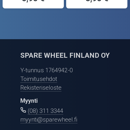
SPARE WHEEL FINLAND OY
Y-tunnus 1764942-0
Toimitusehdot
Rekisteriseloste
Myynti
(08) 311 3344
myynti@sparewheel.fi