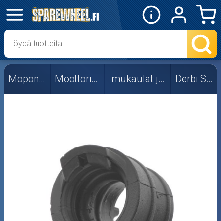
✕
Mopon osat
Skootterin osat
Mopon osat
Moottorin osat
Imukaulat ja läpät
Derbi Senda
Crossipyörän osat
Moottoripyörän osat
Moottorikelkan osat
Mopoauton osat
Mönkijän osat