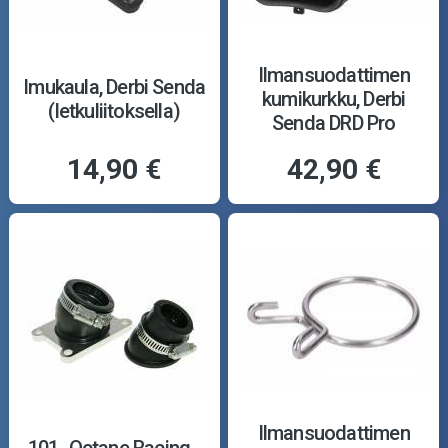
Ilmansuodattimen
Imukaula, Derbi Senda
kumikurkku, Derbi
(letkuliitoksella)
Senda DRD Pro
14,90 €
42,90 €
Ilmansuodattimen
101_Octane Racing -