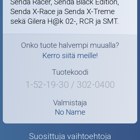
Senda Racer, Senda Black Edition,
Senda X-Race ja Senda X-Treme
sekä Gilera H@k 02-, RCR ja SMT.
Onko tuote halvempi muualla?
Kerro siitä meille!
Tuotekoodi
1-52-19-30 / 302-0400
Valmistaja
No Name
Suosittuja vaihtoehtoja