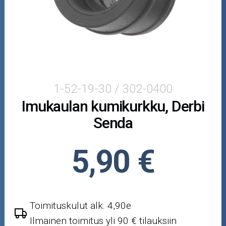
Puutarha ja metsä
Ajovarusteet
Nastarenkaat
Renkaat ja vanteet
1-52-19-30 / 302-0400
Imukaulan kumikurkku, Derbi
Öljyt ja kemikaalit
Senda
Työkalut
5,90 €
Outlet-tuotteet
Toimituskulut alk. 4,90e
Ilmainen toimitus yli 90 € tilauksiin