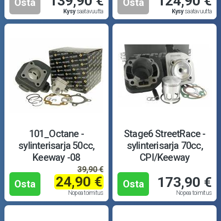
139,90 €
124,90 €
Osta
Osta
Kysy
saatavuutta
Kysy
saatavuutta
101_Octane -
Stage6 StreetRace -
sylinterisarja 50cc,
sylinterisarja 70cc,
Keeway -08
CPI/Keeway
39,90 €
24,90 €
173,90 €
Osta
Osta
Nopea toimitus
Nopea toimitus