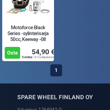
Motoforce Black
Series -sylinterisarja
50cc, Keeway -08
54,90 €
Osta
Toimitus
14-15 arkipäivässä
1
SPARE WHEEL FINLAND OY
Y-tunnus 1764942-0