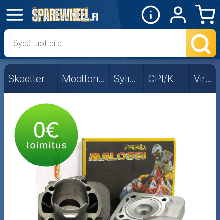
✕
Mopon osat
Skootterin osat
Skootterin osat
Moottorin osat
Sylinterit
CPI/Keeway
Viritys
50cc
Viritys
Crossipyörän osat
Moottoripyörän osat
Moottorikelkan osat