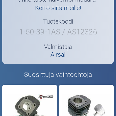
Kerro siitä meille!
Tuotekoodi
1-50-39-1AS / AS12326
Valmistaja
Airsal
Suosittuja vaihtoehtoja