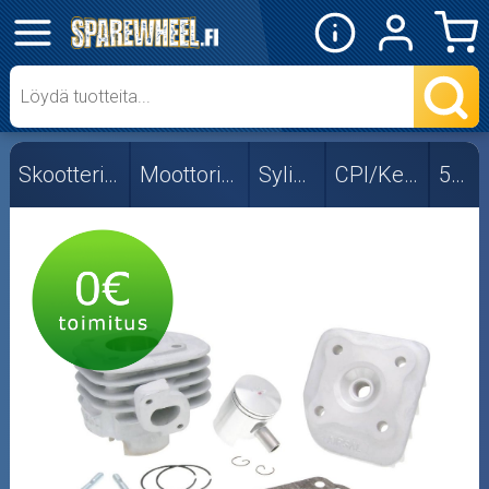
✕
Mopon osat
Skootterin osat
Skootterin osat
Moottorin osat
Sylinterit
CPI/Keeway
50cc
50cc
Viritys
Crossipyörän osat
Moottoripyörän osat
Moottorikelkan osat