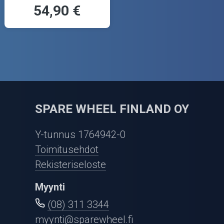
54,90 €
SPARE WHEEL FINLAND OY
Y-tunnus 1764942-0
Toimitusehdot
Rekisteriseloste
Myynti
(08) 311 3344
myynti@sparewheel.fi