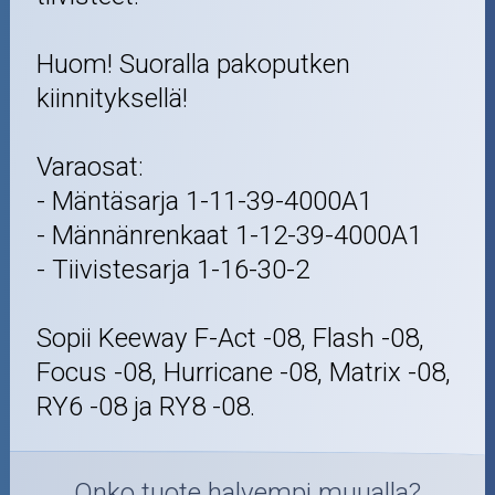
Huom! Suoralla pakoputken
kiinnityksellä!
Varaosat:
- Mäntäsarja 1-11-39-4000A1
- Männänrenkaat 1-12-39-4000A1
- Tiivistesarja 1-16-30-2
Sopii Keeway F-Act -08, Flash -08,
Focus -08, Hurricane -08, Matrix -08,
RY6 -08 ja RY8 -08.
Onko tuote halvempi muualla?