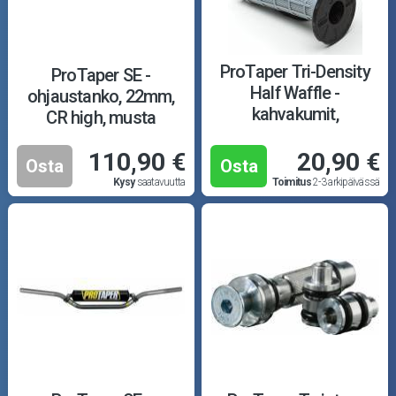
ProTaper Tri-Density
ProTaper SE -
Half Waffle -
ohjaustanko, 22mm,
kahvakumit,
CR high, musta
harmaa/valkoinen
110,90 €
20,90 €
Osta
Osta
Kysy
saatavuutta
Toimitus
2-3 arkipäivässä