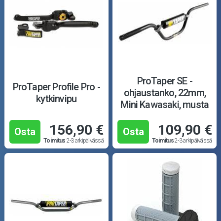
ProTaper SE -
ProTaper Profile Pro -
ohjaustanko, 22mm,
kytkinvipu
Mini Kawasaki, musta
156,90 €
109,90 €
Osta
Osta
Toimitus
2-3 arkipäivässä
Toimitus
2-3 arkipäivässä