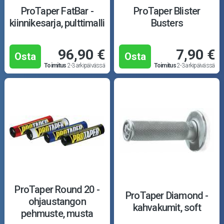
Puutarha ja metsä
ProTaper FatBar -
ProTaper Blister
kiinnikesarja, pulttimalli
Busters
Ajovarusteet
96,90 €
7,90 €
Nastarenkaat
Osta
Osta
Toimitus
2-3 arkipäivässä
Toimitus
2-3 arkipäivässä
Renkaat ja vanteet
Öljyt ja kemikaalit
Työkalut
Outlet-tuotteet
ProTaper Round 20 -
ProTaper Diamond -
ohjaustangon
kahvakumit, soft
pehmuste, musta