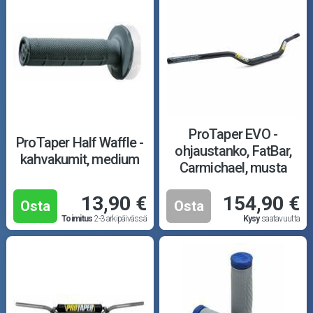
ProTaper EVO -
ProTaper Half Waffle -
ohjaustanko, FatBar,
kahvakumit, medium
Carmichael, musta
13,90 €
154,90 €
Osta
Osta
Toimitus
2-3 arkipäivässä
Kysy
saatavuutta