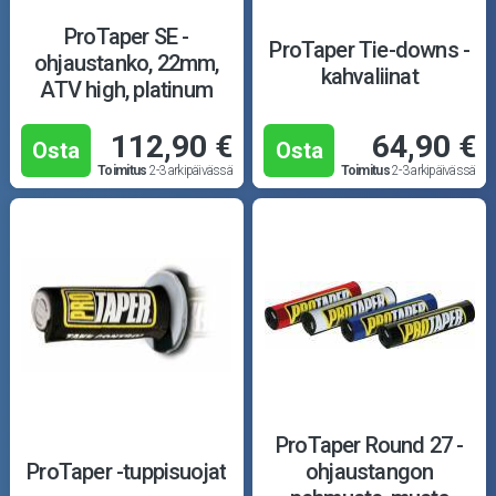
ProTaper SE -
ProTaper Tie-downs -
ohjaustanko, 22mm,
kahvaliinat
ATV high, platinum
112,90 €
64,90 €
Osta
Osta
Toimitus
2-3 arkipäivässä
Toimitus
2-3 arkipäivässä
ProTaper Round 27 -
ProTaper -tuppisuojat
ohjaustangon