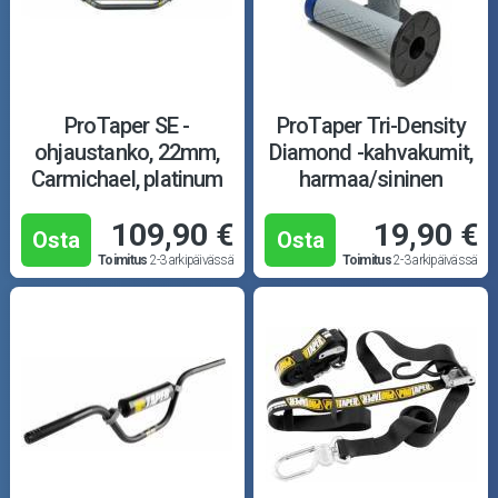
ProTaper SE -
ProTaper Tri-Density
ohjaustanko, 22mm,
Diamond -kahvakumit,
Carmichael, platinum
harmaa/sininen
109,90 €
19,90 €
Osta
Osta
Toimitus
2-3 arkipäivässä
Toimitus
2-3 arkipäivässä