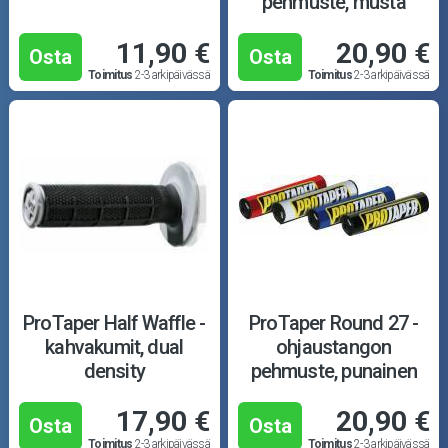
pehmuste, musta
11,90 €
20,90 €
Osta
Osta
Toimitus
2-3 arkipäivässä
Toimitus
2-3 arkipäivässä
ProTaper Half Waffle -
ProTaper Round 27 -
kahvakumit, dual
ohjaustangon
density
pehmuste, punainen
17,90 €
20,90 €
Osta
Osta
Toimitus
2-3 arkipäivässä
Toimitus
2-3 arkipäivässä