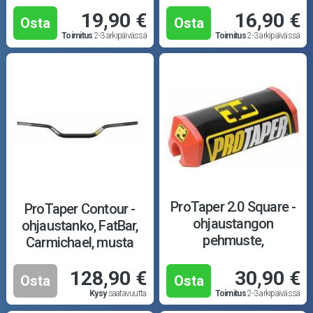
19,90 €
16,90 €
Osta
Osta
Toimitus
2-3 arkipäivässä
Toimitus
2-3 arkipäivässä
ProTaper 2.0 Square -
ProTaper Contour -
ohjaustangon
ohjaustanko, FatBar,
pehmuste,
Carmichael, musta
puna/musta
128,90 €
30,90 €
Osta
Osta
Kysy
saatavuutta
Toimitus
2-3 arkipäivässä