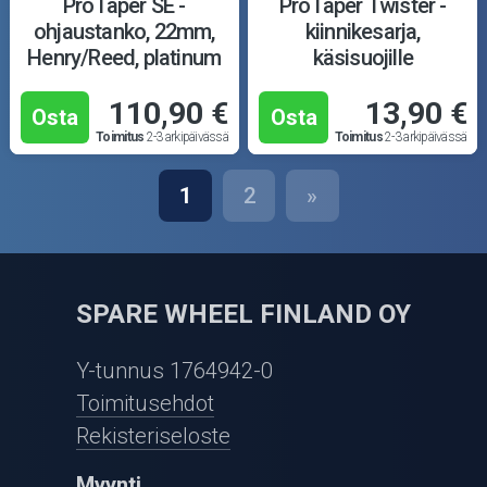
ProTaper SE -
ProTaper Twister -
ohjaustanko, 22mm,
kiinnikesarja,
Henry/Reed, platinum
käsisuojille
110,90 €
13,90 €
Osta
Osta
Toimitus
2-3 arkipäivässä
Toimitus
2-3 arkipäivässä
1
2
»
SPARE WHEEL FINLAND OY
Y-tunnus 1764942-0
Toimitusehdot
Rekisteriseloste
Myynti