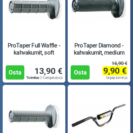
ProTaper Full Waffle -
ProTaper Diamond -
kahvakumit, soft
kahvakumit, medium
16,90 €
9,90 €
13,90 €
Osta
Osta
Toimitus
2-3 arkipäivässä
Nopea toimitus