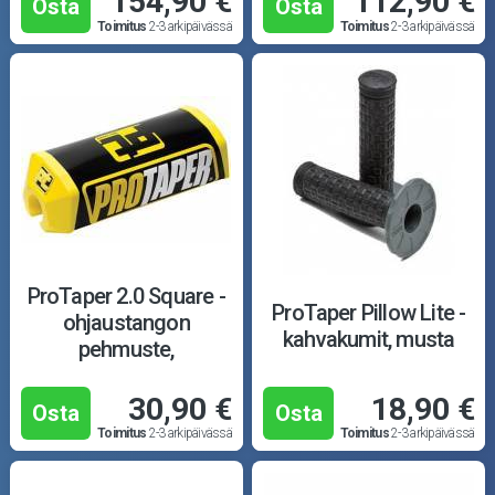
154,90 €
112,90 €
Osta
Osta
Toimitus
2-3 arkipäivässä
Toimitus
2-3 arkipäivässä
ProTaper 2.0 Square -
ProTaper Pillow Lite -
ohjaustangon
kahvakumit, musta
pehmuste,
kelta/musta
30,90 €
18,90 €
Osta
Osta
Toimitus
2-3 arkipäivässä
Toimitus
2-3 arkipäivässä