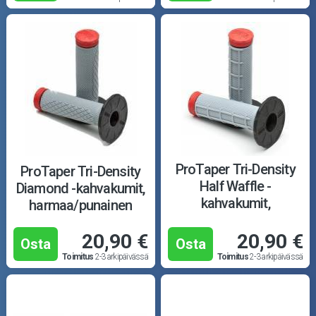
ProTaper Tri-Density
ProTaper Tri-Density
Half Waffle -
Diamond -kahvakumit,
kahvakumit,
harmaa/punainen
harmaa/punainen
20,90 €
20,90 €
Osta
Osta
Toimitus
2-3 arkipäivässä
Toimitus
2-3 arkipäivässä