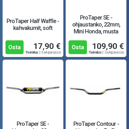
ProTaper SE -
ProTaper Half Waffle -
ohjaustanko, 22mm,
kahvakumit, soft
Mini Honda, musta
17,90 €
109,90 €
Osta
Osta
Toimitus
2-3 arkipäivässä
Toimitus
2-3 arkipäivässä
ProTaper SE -
ProTaper Contour -