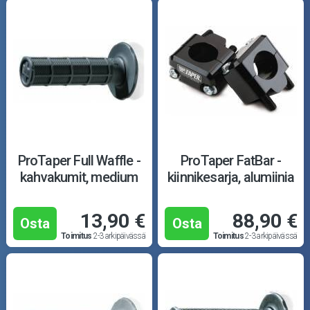
ProTaper Full Waffle -
ProTaper FatBar -
kahvakumit, medium
kiinnikesarja, alumiinia
13,90 €
88,90 €
Osta
Osta
Toimitus
2-3 arkipäivässä
Toimitus
2-3 arkipäivässä