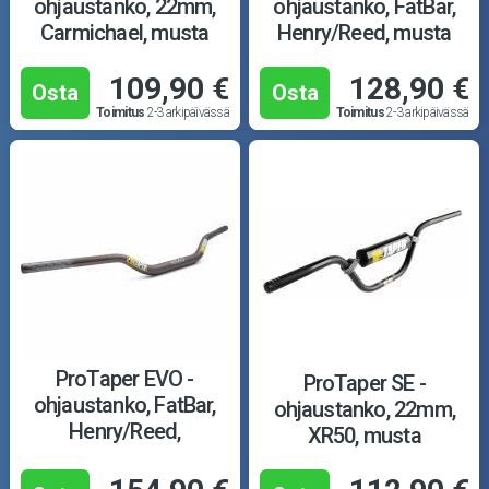
ohjaustanko, 22mm,
ohjaustanko, FatBar,
Carmichael, musta
Henry/Reed, musta
109,90 €
128,90 €
Osta
Osta
Toimitus
2-3 arkipäivässä
Toimitus
2-3 arkipäivässä
ProTaper EVO -
ProTaper SE -
ohjaustanko, FatBar,
ohjaustanko, 22mm,
Henry/Reed,
XR50, musta
magnesium