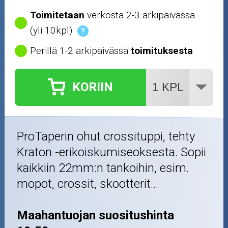
Mopoauton osat
Toimitetaan
verkosta 2-3 arkipäivässä
(yli 10kpl)
?
Mönkijän osat
Perillä 1-2 arkipäivässä
toimituksesta
Puutarha ja metsä
KORIIN
Ajovarusteet
Nastarenkaat
ProTaperin ohut crossituppi, tehty
Renkaat ja vanteet
Kraton -erikoiskumiseoksesta. Sopii
kaikkiin 22mm:n tankoihin, esim.
Öljyt ja kemikaalit
mopot, crossit, skootterit...
Työkalut
Maahantuojan suositushinta
Outlet-tuotteet