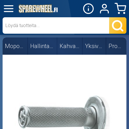
✕
Mopon osat
101_Octane
Mopon osat
Hallintalaitteet
Kahvakumit
Yksiväriset
ProTaper
Ariete
Circuit
Domino
Highway Hawk
Husqvarna