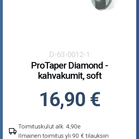
Magura
ProGrip
ProTaper
RMS
D-63-0012-1
ProTaper Diamond -
Scott
kahvakumit, soft
Skootterin osat
16,90 €
Crossipyörän osat
Moottoripyörän osat
Toimituskulut alk. 4,90e
Moottorikelkan osat
Ilmainen toimitus yli 90 € tilauksiin