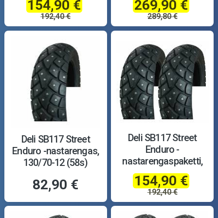
154,90 €
269,90 €
192,40 €
289,80 €
Deli SB117 Street
Deli SB117 Street
Enduro -
Enduro -nastarengas,
nastarengaspaketti,
130/70-12 (58s)
120/70-12 + 120/70-12
154,90 €
82,90 €
192,40 €