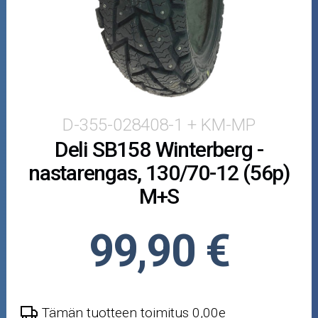
Puutarha ja metsä
Ajovarusteet
Nastarenkaat
Renkaat ja vanteet
D-355-028408-1 + KM-MP
Deli SB158 Winterberg -
Öljyt ja kemikaalit
nastarengas, 130/70-12 (56p)
Työkalut
M+S
Outlet-tuotteet
99,90 €
Tämän tuotteen toimitus 0,00e