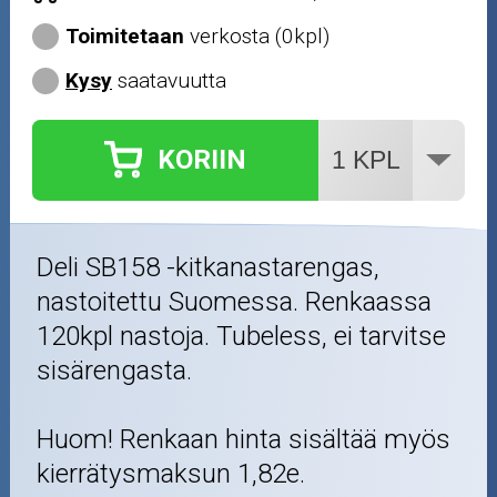
Toimitetaan
verkosta (0kpl)
Kysy
saatavuutta
KORIIN
Deli SB158 -kitkanastarengas,
nastoitettu Suomessa. Renkaassa
120kpl nastoja. Tubeless, ei tarvitse
sisärengasta.
Huom! Renkaan hinta sisältää myös
kierrätysmaksun 1,82e.