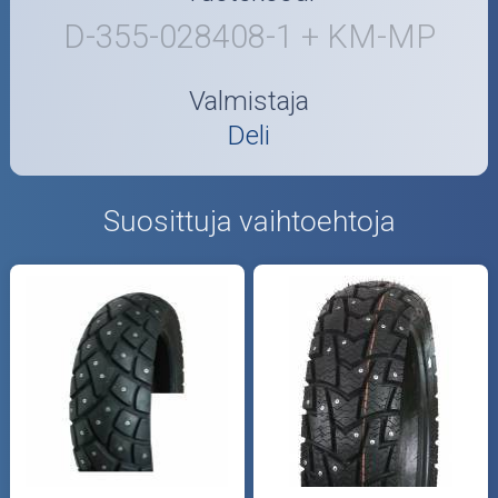
D-355-028408-1 + KM-MP
Valmistaja
Deli
Suosittuja vaihtoehtoja