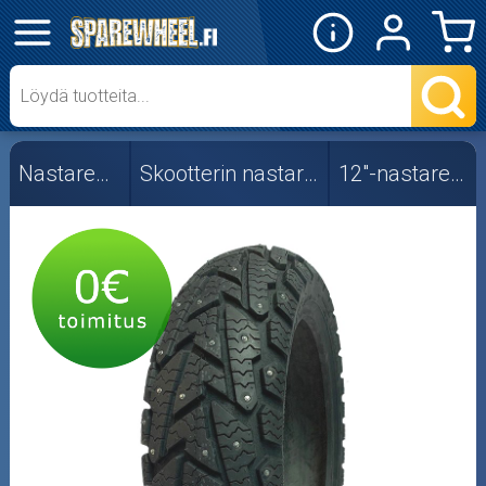
✕
Mopon osat
Skootterin osat
Nastarenkaat
Skootterin nastarenkaat
12"-nastarenkaat
Crossipyörän osat
Moottoripyörän osat
Moottorikelkan osat
Mopoauton osat
Mönkijän osat