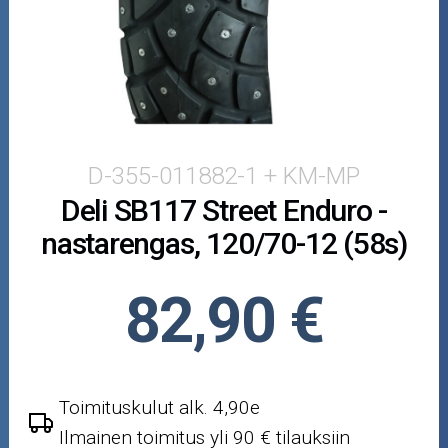
Puutarha ja metsä
Ajovarusteet
Nastarenkaat
Renkaat ja vanteet
D-355-011882-1 + KM-MP
Deli SB117 Street Enduro -
Öljyt ja kemikaalit
nastarengas, 120/70-12 (58s)
Työkalut
82,90 €
Outlet-tuotteet
Toimituskulut alk. 4,90e
Ilmainen toimitus yli 90 € tilauksiin