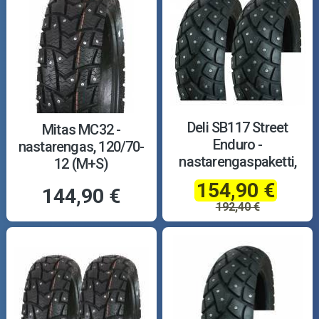
Deli SB117 Street
Mitas MC32 -
Enduro -
nastarengas, 120/70-
nastarengaspaketti,
12 (M+S)
120/70-12 + 130/70-12
154,90 €
144,90 €
192,40 €