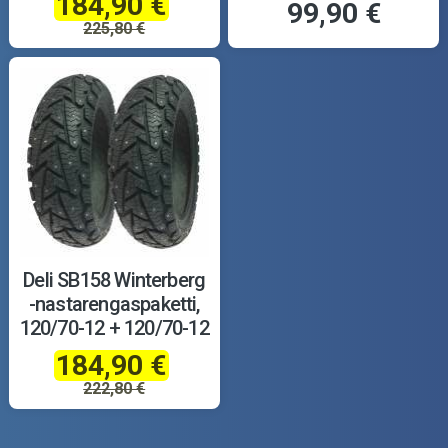
184,90 €
99,90 €
225,80 €
Deli SB158 Winterberg
-nastarengaspaketti,
120/70-12 + 120/70-12
184,90 €
222,80 €