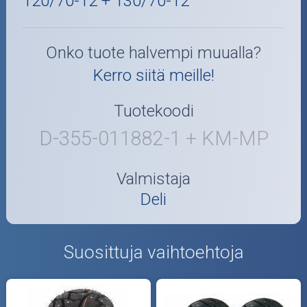
120/70-12 + 130/70-12
Onko tuote halvempi muualla?
Kerro siitä meille!
Tuotekoodi
D-355-011882-1 + KM-MP
Valmistaja
Deli
Suosittuja vaihtoehtoja