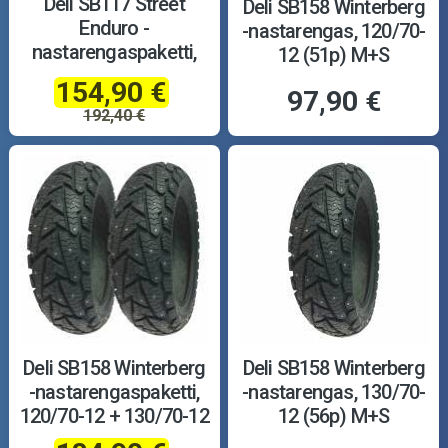
Deli SB117 Street
Deli SB158 Winterberg
Enduro -
-nastarengas, 120/70-
nastarengaspaketti,
12 (51p) M+S
120/70-12 + 120/70-12
154,90 €
97,90 €
192,40 €
Deli SB158 Winterberg
Deli SB158 Winterberg
-nastarengaspaketti,
-nastarengas, 130/70-
120/70-12 + 130/70-12
12 (56p) M+S