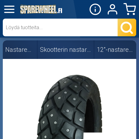
✕
Mopon osat
Skootterin osat
Nastarenkaat
Skootterin nastarenkaat
12"-nastarenkaat
Crossipyörän osat
Moottoripyörän osat
Moottorikelkan osat
Mopoauton osat
Mönkijän osat