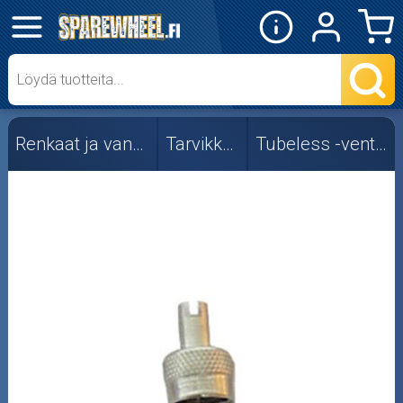
✕
Mopon osat
Skootterin osat
Renkaat ja vanteet
Tarvikkeet
Tubeless -venttiilit
Crossipyörän osat
Moottoripyörän osat
Moottorikelkan osat
Mopoauton osat
Mönkijän osat