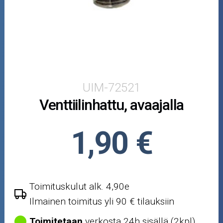
Puutarha ja metsä
Ajovarusteet
Nastarenkaat
Renkaat ja vanteet
UIM-72521
Venttiilinhattu, avaajalla
Öljyt ja kemikaalit
Työkalut
1,90 €
Outlet-tuotteet
Toimituskulut alk. 4,90e
Ilmainen toimitus yli 90 € tilauksiin
Toimitetaan
verkosta 24h sisällä (2kpl)