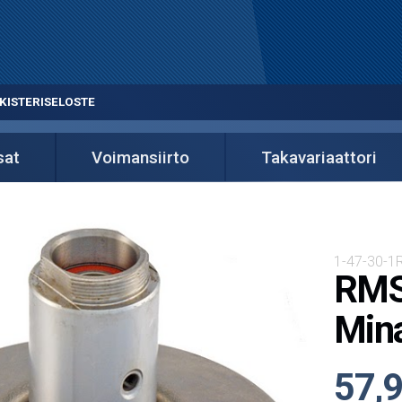
KISTERISELOSTE
sat
Voimansiirto
Takavariaattori
1-47-30-1
RMS 
Mina
57,9