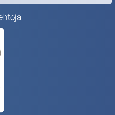
ehtoja
-
a