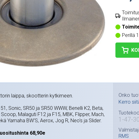
Toimitus
Ilmainen
Toimit
Perillä 
KO
Onko tuo
orin laippa, skootterin kytkimeen.
Kerro siit
a 51, Sonic, SR50 ja SR50 WWW, Benelli K2, Beta,
Tuotekoo
ja Scoop, Malaguti F12 ja F15, MBK, Flipper, Mach,
1-47-3
ekä Yamaha BW'S, Aerox, Jog R, Neo's ja Slider.
Valmistaj
uositushinta 68,90e
RMS