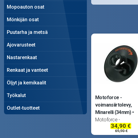
Mopoauton osat
Mönkijän osat
Puutarha ja metsä
Ajovarusteet
Nastarenkaat
Renkaat ja vanteet
Öljyt ja kemikaalit
Työkalut
Motoforce -
voimansiirtolevy,
Outlet-tuotteet
Minarelli (34mm)
Motoforce -
34,90 €
voimansiirtolevy
69,90 €
voimansiirtolevy 1