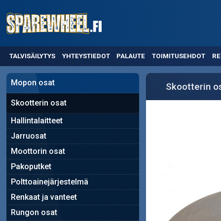
TALVISÄILYTYS
YHTEYSTIEDOT
PALAUTE
TOIMITUSEHDOT
RE
Mopon osat
Skootterin o
Skootterin osat
Hallintalaitteet
Jarruosat
Moottorin osat
Pakoputket
Polttoainejärjestelmä
Renkaat ja vanteet
Rungon osat