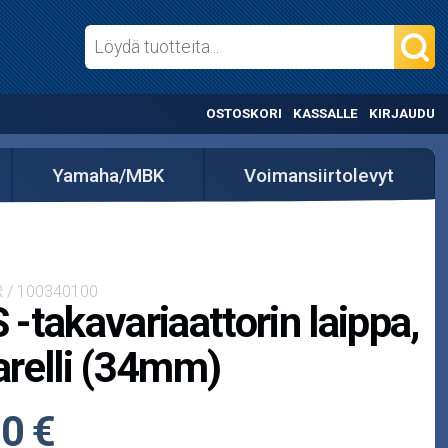
OSTOSKORI
KASSALLE
KIRJAUDU
Yamaha/MBK
Voimansiirtolevyt
R / 100340100
-takavariaattorin laippa,
relli (34mm)
0 €