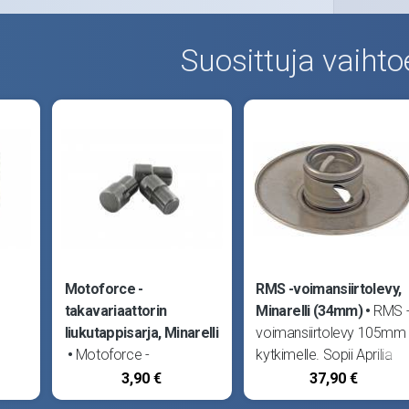
Suosittuja vaihto
Motoforce -
RMS -voimansiirtolevy,
takavariaattorin
Minarelli (34mm)
RMS 
liukutappisarja, Minarelli
voimansiirtolevy 105mm
Motoforce -
kytkimelle. Sopii Aprilia
takavariaattorin laipan
Amico, Rally, Scabareo j
3,90 €
37,90 €
05mm
liukutappisarja. Pituus
SR50, Benelli 491RR,