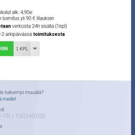
kulut alk. 4,90e
 toimitus yli 90 € tilauksiin
etaan
verkosta 24h sisällä (1kpl)
1-2 arkipäivässä
toimituksesta
RIIN
te halvempi muualla?
ä meille!
di
0-1R / 100340100
a