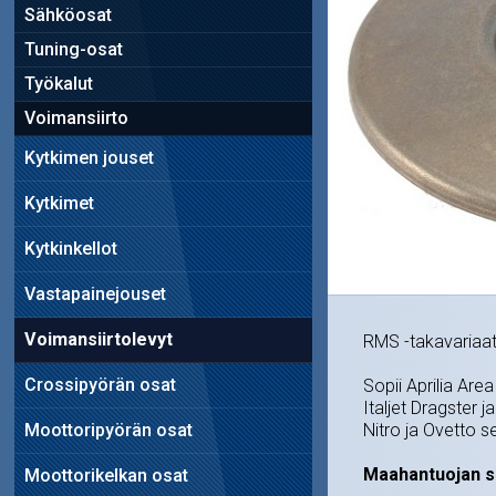
Sähköosat
Tuning-osat
Työkalut
Voimansiirto
Kytkimen jouset
Kytkimet
Kytkinkellot
Vastapainejouset
Voimansiirtolevyt
RMS -takavariaatt
Crossipyörän osat
Sopii Aprilia Are
Italjet Dragster 
Moottoripyörän osat
Nitro ja Ovetto s
Maahantuojan s
Moottorikelkan osat