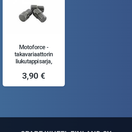
Motoforce -
takavariaattorin
liukutappisarja,
Minarelli
3,90 €