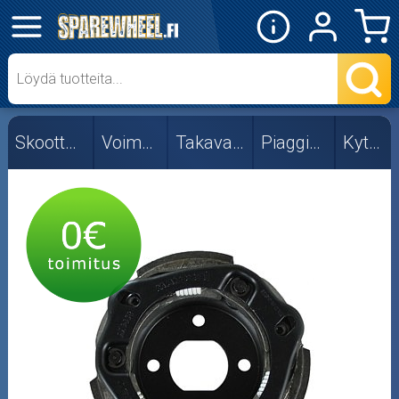
✕
Mopon osat
Skootterin osat
Skootterin osat
Voimansiirto
Takavariaattori
Piaggio/Gilera
Kytkimet
Kytkimen jouset
Kytkimet
Kytkinkellot
Vastapainejouset
Voimansiirtolevyt