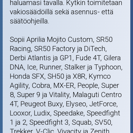
haluamasi tavalla. Kytkin toimitetaan
vakiosäädöillä sekä asennus- että
säätöohjeilla.
Sopii Aprilia Mojito Custom, SR50
Racing, SR50 Factory ja DiTech,
Derbi Atlantis ja GP1, Fude 4T, Gilera
DNA, Ice, Runner, Stalker ja Typhoon,
Honda SFX, SH50 ja X8R, Kymco
Agility, Cobra, MX-ER, People, Super
8, Super 9 ja Vitality, Malaguti Centro
4T, Peugeot Buxy, Elyseo, JetForce,
Looxor, Ludix, Speedake, Speedfight
1 ja 2, Speedfight 3, Squab, SV50,
Trekker, V-Clic, Vivacity ja Zenith,