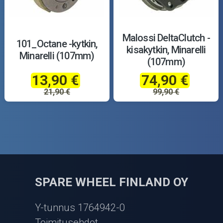
Malossi DeltaClutch -
101_Octane -kytkin,
kisakytkin, Minarelli
Minarelli (107mm)
(107mm)
13,90 €
74,90 €
21,90 €
99,90 €
SPARE WHEEL FINLAND OY
Y-tunnus 1764942-0
Toimitusehdot