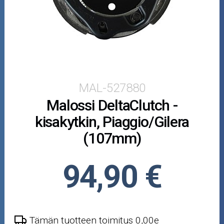
Crossipyörän osat
Moottoripyörän osat
Moottorikelkan osat
Mopoauton osat
MAL-527880
Malossi DeltaClutch -
Mönkijän osat
kisakytkin, Piaggio/Gilera
Puutarha ja metsä
(107mm)
Ajovarusteet
94,90 €
Nastarenkaat
Renkaat ja vanteet
Tämän tuotteen toimitus 0,00e