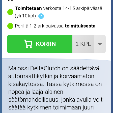
Öljyt ja kemikaalit
Toimitetaan
verkosta 14-15 arkipäivässä
(yli 10kpl)
?
Työkalut
Perillä 1-2 arkipäivässä
toimituksesta
Outlet-tuotteet
KORIIN
Malossi DeltaClutch on säädettävä
automaattikytkin ja korvaamaton
kisakäytössä. Tässä kytkimessä on
nopea ja laaja-alainen
säätömahdollisuus, jonka avulla voit
säätää kytkimen toimimaan juuri