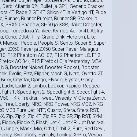
, Naked -03 ja Pepe -03, Beta Ark, Chrono, Eikon,
Derbi Atlantis 02-, Bullet ja GP1, Generic Cracker
ora 4T, Race 2 GT 4T, Sirion 4T ja Vertigo 4T, Fude
e, Runner, Runner Purejet, Runner SP, Stalker ja
, SRX50 Shadow, SH50 ja X8R, Italjet Dragster,
coop, Torpedo ja Yankee, Kymco Agility 4T, Agility
, Curio, DJ50, Filly, Grand Dink, Heroism, Like,
Maxxer, People, People S, Sento, Super 8, Super
 Yager, ZX50 Fever ja ZX50 Super Fever, Malaguti
 F10, F12 Phantom AC -07, F12 Phantom LC, F12
irefox AC 04-, F15 Firefox LC ja Yesterday, MBK
r NG, Booster Naked, Booster Rocket, Booster
ack, Evolis, Fizz, Flipper, Mach G, Nitro, Ovetto 2T
Buxy, Citystar, Django, Elyseo, Elystar, Gipsy,
 Ludix, Ludix 2, Limbo, Looxor, Rapido, Reggea,
ight 1, Speedfight 2, Speedfight 3, Speedfight 4,
V50, TKR, Trekker, Tweet, Vivacity, V-Clic ja Zenith,
Fly, Free, Liberty, NRG, NRG Power, NRG MC2, NRG
 MC3 Pure Jet, NTT, Quartz, Sfera, Sfera RST,
, Zip, Zip 2, Zip 4T, Zip FR, Zip SP, Zip RST, SYM
 Fiddle, Fiddle 2, Flash, Jet 4, Jet 4R, Jet Basic-X,
, Jungle, Mask, Mio, Orbit, Orbit 2, Pure, Red Devil,
Fancy, Symphony, Symply, Tonik ja X-Pro, Vespa