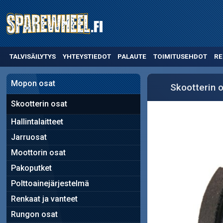
TALVISÄILYTYS
YHTEYSTIEDOT
PALAUTE
TOIMITUSEHDOT
RE
Mopon osat
Skootterin 
Skootterin osat
Hallintalaitteet
Jarruosat
Moottorin osat
Pakoputket
Polttoainejärjestelmä
Renkaat ja vanteet
Rungon osat