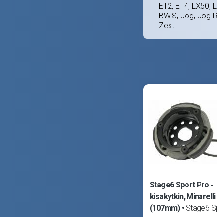
ET2, ET4, LX50, 
BW'S, Jog, Jog R,
Zest.
Stage6 Sport Pro -
kisakytkin, Minarelli
(107mm)
Stage6 S