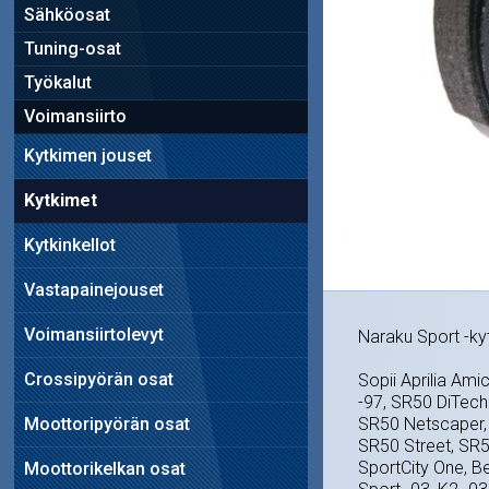
Sähköosat
Tuning-osat
Työkalut
Voimansiirto
Kytkimen jouset
Kytkimet
Kytkinkellot
Vastapainejouset
Voimansiirtolevyt
Naraku Sport -ky
Crossipyörän osat
Sopii Aprilia Ami
-97, SR50 DiTech
Moottoripyörän osat
SR50 Netscaper, 
SR50 Street, SR
SportCity One, B
Moottorikelkan osat