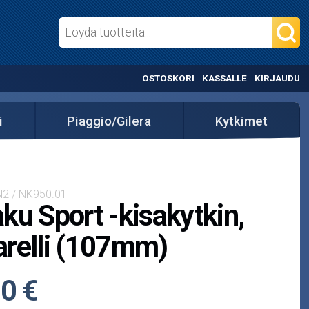
OSTOSKORI
KASSALLE
KIRJAUDU
i
Piaggio/Gilera
Kytkimet
N2 / NK950.01
ku Sport -kisakytkin,
relli (107mm)
0 €