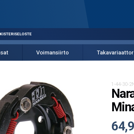
KISTERISELOSTE
osat
Voimansiirto
Takavariaattor
1-44-30-2
Nara
Mina
64,9