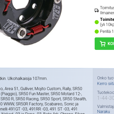
Toimitus
Ilmainen
Toimit
(yli 10kp
Perillä 
KO
Onko tuo
tkin. Ulkohalkaisija 107mm.
Kerro siit
co, Area 51, Gulliver, Mojito Custom, Rally, SR50
Tuotekoo
 (Piaggio), SR50 Fun Master, SR50 Motard 12-,
1-44-3
SR50 R, SR50 Racing, SR50 Sport, SR50 Stealth,
50 WWW, SR50R Factory, Scabareo, Sonic ja
Valmistaj
enelli 491GT -03, 491RR -03, 491 ST -03, 491
Naraku