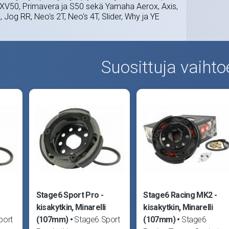
LXV50, Primavera ja S50 sekä Yamaha Aerox, Axis,
 Jog RR, Neo's 2T, Neo's 4T, Slider, Why ja YE
Suosittuja vaihto
Stage6 Sport Pro -
Stage6 Racing MK2 -
kisakytkin, Minarelli
kisakytkin, Minarelli
port
(107mm)
Stage6 Sport
(107mm)
Stage6