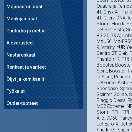
Sport -03, K2 -03
Quadra ja Tempo, 
Mopoauton osat
4T, Onyx 4T, Pand
4T, Gilera DNA, Ic
Mönkijän osat
Storm, Honda SFX
Jet Set, Pista, S
Puutarha ja metsä
RS 2T, B&W, Cobra
MXU50, MX-ER50, 
Ajovarusteet
9, Vitality, YUP,
Centro 2T, Ciak,
Nastarenkaat
Phantom R, F15 F
Booster, Booste
Renkaat ja vanteet
Spirit, Booster Tr
ja Stunt, Peugeot 
Öljyt ja kemikaalit
JetForce, Kisbee,
Speedake, Speedf
Työkalut
Splinter, Squab, S
Piaggio Diesis, 
Outlet-tuotteet
MC2 Extreme, NRG
Storm, TPH, TPH-X
Allo, DD50, Fancy,
Jet Euro-X, Jet 50
Shark RS, Super 