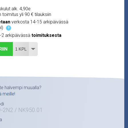
kulut alk. 4,90e
 toimitus yli 90 € tilauksiin
etaan
verkosta 14-15 arkipäivässä
l)
?
1-2 arkipäivässä
toimituksesta
RIIN
te halvempi muualla?
ä meille!
di
0-2N2 / NK950.01
a