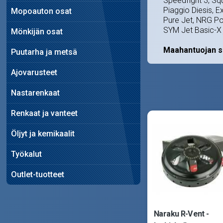
Speedfight 3, Squa
Piaggio Diesis, E
Mopoauton osat
Pure Jet, NRG Pow
SYM Jet Basic-X 
Mönkijän osat
Maahantuojan s
Puutarha ja metsä
Ajovarusteet
Nastarenkaat
Renkaat ja vanteet
Öljyt ja kemikaalit
Työkalut
Outlet-tuotteet
Naraku R-Vent -