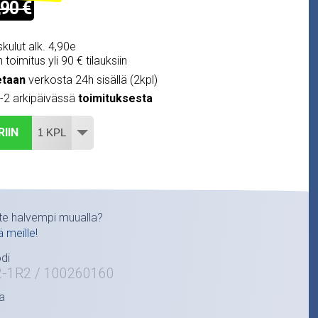
,90 €
kulut alk. 4,90e
 toimitus yli 90 € tilauksiin
etaan
verkosta 24h sisällä (2kpl)
1-2 arkipäivässä
toimituksesta
RIIN
te halvempi muualla?
ä meille!
di
2-1R2 / 100260160
a