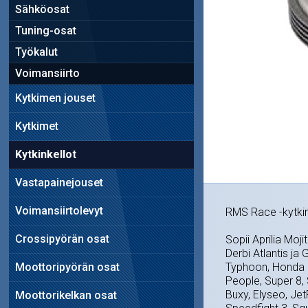
Sähköosat
Tuning-osat
Työkalut
Voimansiirto
Kytkimen jouset
Kytkimet
Kytkinkellot
Vastapainejouset
Voimansiirtolevyt
RMS Race -kytkink
Crossipyörän osat
Sopii Aprilia Moj
Derbi Atlantis ja 
Moottoripyörän osat
Typhoon, Honda S
People, Super 8, 
Buxy, Elyseo, Jet
Moottorikelkan osat