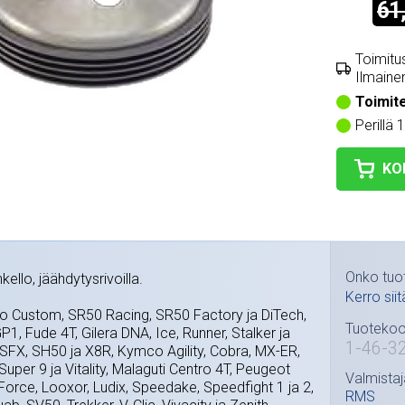
61
Toimitus
Ilmainen
Toimit
Perillä 
KO
Onko tuo
ello, jäähdytysrivoilla.
Kerro siit
ito Custom, SR50 Racing, SR50 Factory ja DiTech,
Tuotekoo
GP1, Fude 4T, Gilera DNA, Ice, Runner, Stalker ja
1-46-3
FX, SH50 ja X8R, Kymco Agility, Cobra, MX-ER,
Super 9 ja Vitality, Malaguti Centro 4T, Peugeot
Valmistaj
Force, Looxor, Ludix, Speedake, Speedfight 1 ja 2,
RMS