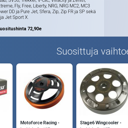
b, SV50, Trekker, V-Clic, Vivacity ja Zenith,
xtreme, Fly, Free, Liberty, NRG, NRG MC2, MC3
er DD ja Pure Jet, Sfera, Zip, Zip FR ja SP sekä
ja Jet Sport X.
uositushinta 72,90e
Suosittuja vaihto
Motoforce Racing -
Stage6 Wingcooler -