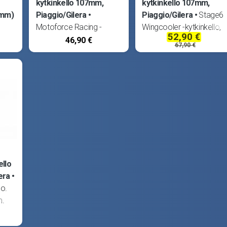
kytkinkello 107mm,
kytkinkello 107mm,
7mm)
Piaggio/Gilera
Piaggio/Gilera
Stage6
Motoforce Racing -
Wingcooler -kytkinkello,
52,90 €
isija
kytkinkello. Sisähalkaisija
vahvistettu. Sisähalkaisija
46,90 €
67,90 €
107mm. Sopii Aprilia
107mm. Sopii Aprilia
Mojito Custom, SR50
Mojito Custom, SR50
Racing, SR50 Factory ja
Racing, SR50 Factory ja
 12-,
DiTech, Derbi Atlantis ja
DiTech, Derbi Atlantis ja
,
GP1, Fude 4T, Gilera DNA,
GP1, Fude 4T, Gilera DNA,
Ice,
ello
era
lo.
m.
g,