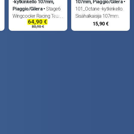
-kytkinkello 107mm,
107mm, Piaggio/Gilera
Piaggio/Gilera
Stage6
101_Octane -kytkinkello.
Wingcooler Racing Team
Sisähalkaisija 107mm.
64,90 €
-kytkinkello, vahvistettu.
Sopii Aprilia Mojito, SR50
15,90 €
80,90 €
Sisähalkaisija 107mm.
DiTech (Piaggio), SR50
Sopii Aprilia Mojito
Fun Master, SR50 Motard
Custom, SR50 Racing,
12-, SR50 R, SR50
SR50 Factory ja DiTech,
Racing, SR50 Sport,
Derbi Atlantis ja GP1,
SR50 Street,
Fude 4T,