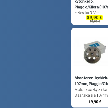
kytkinkello,
Piaggio/Gilera (10
Naraku R-Vent -
39,90 €
kytkinkello. Sisähalka
56,90 €
107mm. Sopii Aprilia
Mojito, SR50 DiTech
(Piaggio), SR50 Fun
Master, SR50 Motard
SR50 R, SR50 Racing
SR50 Sport, SR50
Motoforce -kytkink
107mm, Piaggio/Gil
Motoforce -kytkinkel
Sisähalkaisija 107m
Sopii Aprilia Mojito
19,90 €
Custom, SR50 Racin