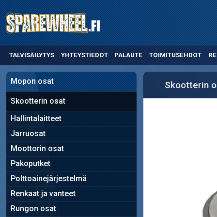
TALVISÄILYTYS
YHTEYSTIEDOT
PALAUTE
TOIMITUSEHDOT
RE
Mopon osat
Skootterin o
Skootterin osat
Hallintalaitteet
Jarruosat
Moottorin osat
Pakoputket
Polttoainejärjestelmä
Renkaat ja vanteet
Rungon osat