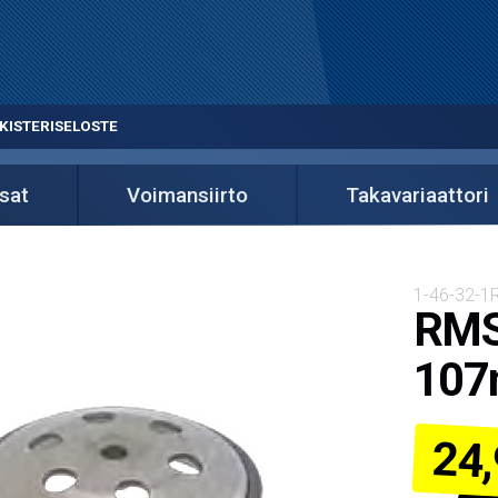
KISTERISELOSTE
sat
Voimansiirto
Takavariaattori
1-46-32-1
RMS 
107m
24,