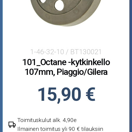
Crossipyörän osat
Moottoripyörän osat
Moottorikelkan osat
Mopoauton osat
1-46-32-10 / BT130021
101_Octane -kytkinkello
Mönkijän osat
107mm, Piaggio/Gilera
Puutarha ja metsä
15,90 €
Ajovarusteet
Nastarenkaat
Toimituskulut alk. 4,90e
Renkaat ja vanteet
Ilmainen toimitus yli 90 € tilauksiin