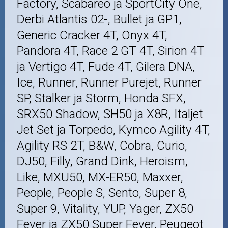
Factory, Scabareo ja SportCity One,
Derbi Atlantis 02-, Bullet ja GP1,
Generic Cracker 4T, Onyx 4T,
Pandora 4T, Race 2 GT 4T, Sirion 4T
ja Vertigo 4T, Fude 4T, Gilera DNA,
Ice, Runner, Runner Purejet, Runner
SP, Stalker ja Storm, Honda SFX,
SRX50 Shadow, SH50 ja X8R, Italjet
Jet Set ja Torpedo, Kymco Agility 4T,
Agility RS 2T, B&W, Cobra, Curio,
DJ50, Filly, Grand Dink, Heroism,
Like, MXU50, MX-ER50, Maxxer,
People, People S, Sento, Super 8,
Super 9, Vitality, YUP, Yager, ZX50
Fever ja ZX50 Super Fever, Peugeot