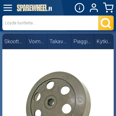
✕
Mopon osat
Skootterin osat
Skootterin osat
Voimansiirto
Takavariaattori
Piaggio/Gilera
Kytkinkellot
Kytkimen jouset
Kytkimet
Kytkinkellot
Vastapainejouset
Voimansiirtolevyt