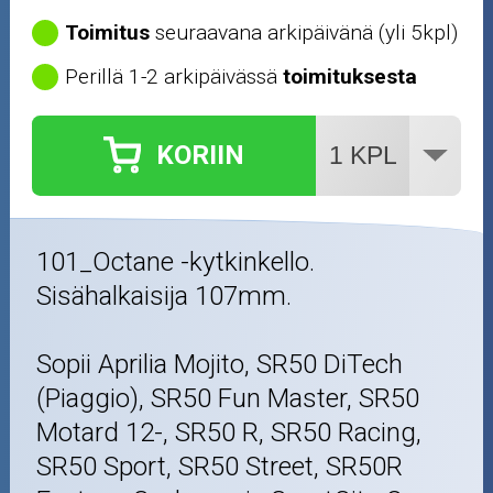
Öljyt ja kemikaalit
Toimitus
seuraavana arkipäivänä (yli 5kpl)
Perillä 1-2 arkipäivässä
toimituksesta
Työkalut
Outlet-tuotteet
KORIIN
101_Octane -kytkinkello.
Sisähalkaisija 107mm.
Sopii Aprilia Mojito, SR50 DiTech
(Piaggio), SR50 Fun Master, SR50
Motard 12-, SR50 R, SR50 Racing,
SR50 Sport, SR50 Street, SR50R