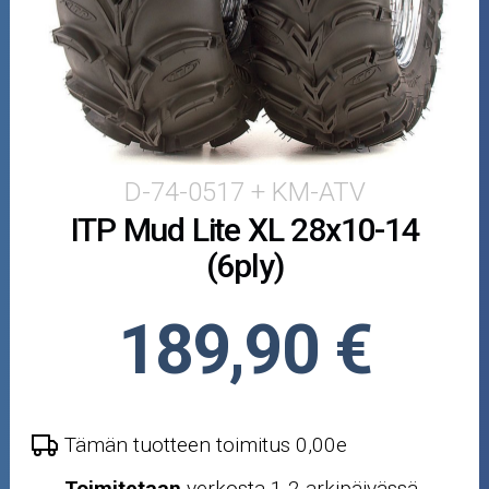
Puutarha ja metsä
Ajovarusteet
Nastarenkaat
Renkaat ja vanteet
D-74-0517 + KM-ATV
ITP Mud Lite XL 28x10-14
Öljyt ja kemikaalit
(6ply)
Työkalut
189,90 €
Outlet-tuotteet
Tämän tuotteen toimitus 0,00e
Toimitetaan
verkosta 1-2 arkipäivässä