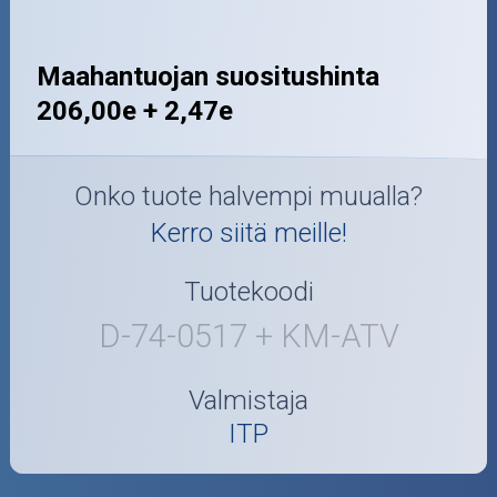
Maahantuojan suositushinta
206,00e + 2,47e
Onko tuote halvempi muualla?
Kerro siitä meille!
Tuotekoodi
D-74-0517 + KM-ATV
Valmistaja
ITP