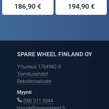
186,90 €
194,90 €
SPARE WHEEL FINLAND OY
Y-tunnus 1764942-0
Toimitusehdot
Rekisteriseloste
Myynti
(08) 311 3344
myynti@sparewheel.fi