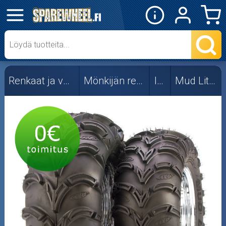
✕
Mopon osat
Skootterin osat
Renkaat ja vanteet
Mönkijän renkaat
ITP
Mud Lite XL
Crossipyörän osat
Moottoripyörän osat
Moottorikelkan osat
Mopoauton osat
Mönkijän osat