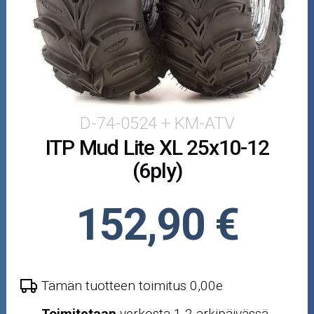
Puutarha ja metsä
Ajovarusteet
Nastarenkaat
Renkaat ja vanteet
D-74-0524 + KM-ATV
ITP Mud Lite XL 25x10-12
Öljyt ja kemikaalit
(6ply)
Työkalut
152,90 €
Outlet-tuotteet
Tämän tuotteen toimitus 0,00e
Toimitetaan
verkosta 1-2 arkipäivässä