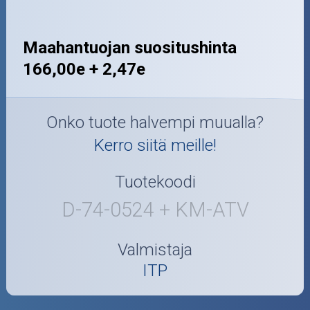
Maahantuojan suositushinta
166,00e + 2,47e
Onko tuote halvempi muualla?
Kerro siitä meille!
Tuotekoodi
D-74-0524 + KM-ATV
Valmistaja
ITP