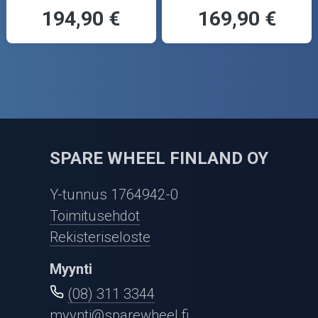
194,90 €
169,90 €
SPARE WHEEL FINLAND OY
Y-tunnus 1764942-0
Toimitusehdot
Rekisteriseloste
Myynti
(08) 311 3344
myynti@sparewheel.fi