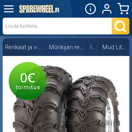
✕
Mopon osat
Skootterin osat
Renkaat ja vanteet
Mönkijän renkaat
ITP
Mud Lite XL
Crossipyörän osat
Moottoripyörän osat
Moottorikelkan osat
Mopoauton osat
Mönkijän osat