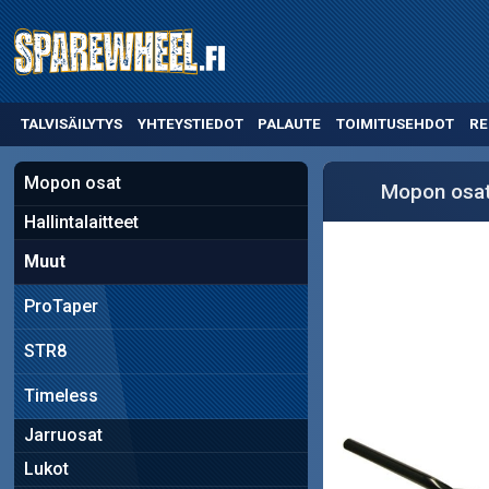
TALVISÄILYTYS
YHTEYSTIEDOT
PALAUTE
TOIMITUSEHDOT
RE
Mopon osat
Mopon osa
Hallintalaitteet
Muut
ProTaper
STR8
Timeless
Jarruosat
Lukot