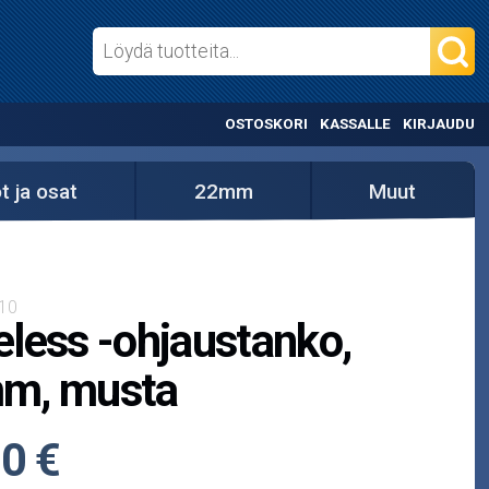
OSTOSKORI
KASSALLE
KIRJAUDU
t ja osat
22mm
Muut
10
less -ohjaustanko,
m, musta
0 €