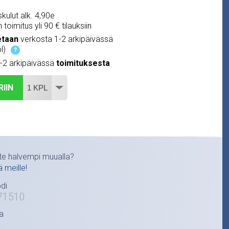
kulut alk. 4,90e
 toimitus yli 90 € tilauksiin
etaan
verkosta 1-2 arkipäivässä
l)
?
1-2 arkipäivässä
toimituksesta
RIIN
te halvempi muualla?
ä meille!
di
71510
a