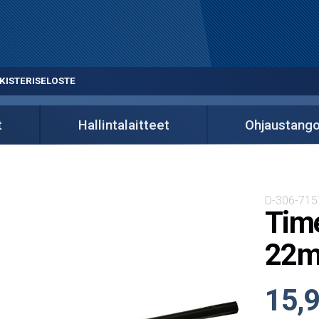
KISTERISELOSTE
t
Hallintalaitteet
Ohjaustango
D-306-715
Time
22m
15,9