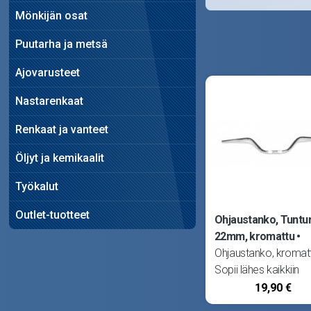
Mönkijän osat
Puutarha ja metsä
Ajovarusteet
Nastarenkaat
Renkaat ja vanteet
Öljyt ja kemikaalit
Työkalut
Outlet-tuotteet
Ohjaustanko, Tuntur
22mm, kromattu
Ohjaustanko, kromat
Sopii lähes kaikkiin
mopoihin. Kiinnitys
19,90 €
22mm. Leveys 670