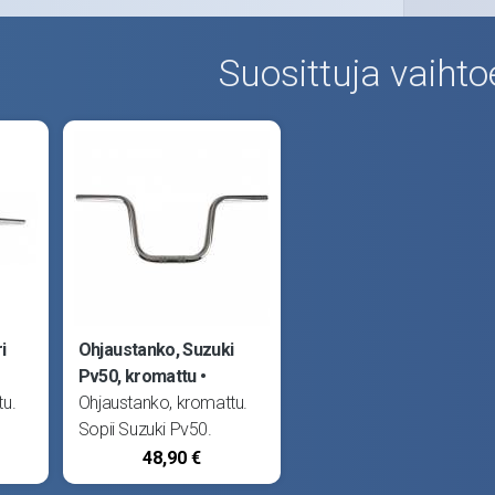
Suosittuja vaihto
i
Ohjaustanko, Suzuki
Pv50, kromattu
tu.
Ohjaustanko, kromattu.
Sopii Suzuki Pv50.
48,90 €
mm.