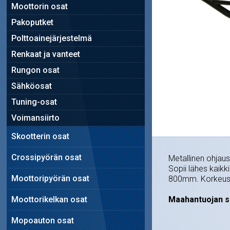
Moottorin osat
Pakoputket
Polttoainejärjestelmä
Renkaat ja vanteet
Rungon osat
Sähköosat
Tuning-osat
Voimansiirto
Skootterin osat
Crossipyörän osat
Metallinen ohjaus
Sopii lähes kaikk
Moottoripyörän osat
800mm. Korkeus
Moottorikelkan osat
Maahantuojan s
Mopoauton osat