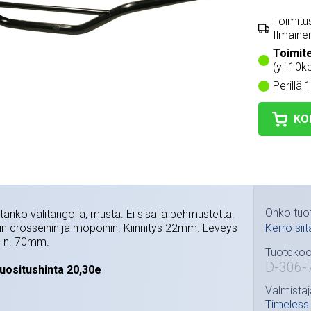
Toimitus
Ilmainen
Toimit
(yli 10kp
Perillä 
KO
Onko tuo
tanko välitangolla, musta. Ei sisällä pehmustetta.
iin crosseihin ja mopoihin. Kiinnitys 22mm. Leveys
Kerro siit
 n. 70mm.
Tuotekoo
D-306-
uositushinta 20,30e
Valmistaj
Timeless