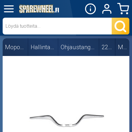
✕
Mopon osat
Muut
Mopon osat
Hallintalaitteet
Ohjaustangot ja osat
22mm
Muut
ProTaper
STR8
Timeless
Skootterin osat
Crossipyörän osat