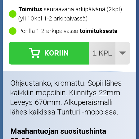
Työkalut
Toimitus
seuraavana arkipäivänä (2kpl)
(yli 10kpl 1-2 arkipäivässä)
Outlet-tuotteet
Perillä 1-2 arkipäivässä
toimituksesta
KORIIN
Ohjaustanko, kromattu. Sopii lähes
kaikkiin mopoihin. Kiinnitys 22mm.
Leveys 670mm. Alkuperäismalli
lähes kaikissa Tunturi -mopoissa.
Maahantuojan suositushinta