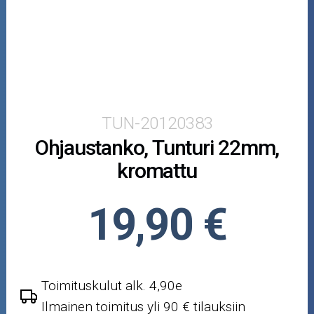
Moottoripyörän osat
Moottorikelkan osat
Mopoauton osat
Mönkijän osat
TUN-20120383
Ohjaustanko, Tunturi 22mm,
Puutarha ja metsä
kromattu
Ajovarusteet
19,90 €
Nastarenkaat
Renkaat ja vanteet
Toimituskulut alk. 4,90e
Öljyt ja kemikaalit
Ilmainen toimitus yli 90 € tilauksiin