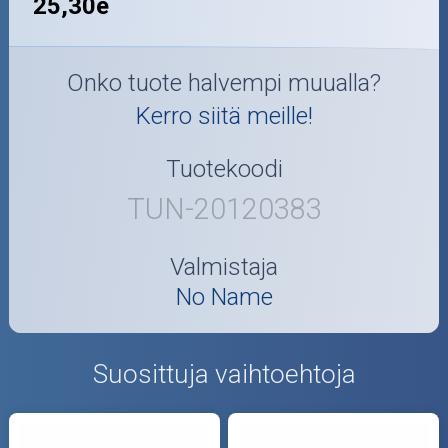
25,30e
Onko tuote halvempi muualla?
Kerro siitä meille!
Tuotekoodi
TUN-20120383
Valmistaja
No Name
Suosittuja vaihtoehtoja