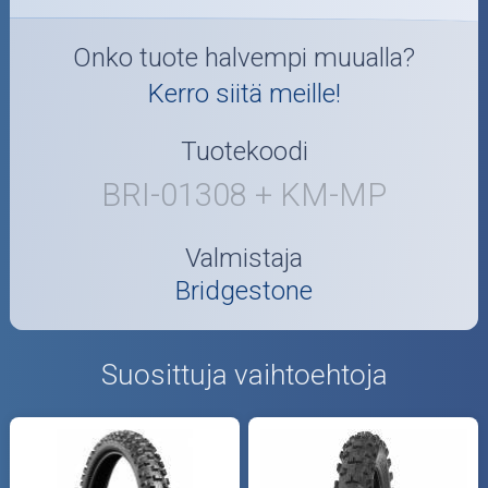
Onko tuote halvempi muualla?
Kerro siitä meille!
Tuotekoodi
BRI-01308 + KM-MP
Valmistaja
Bridgestone
Suosittuja vaihtoehtoja