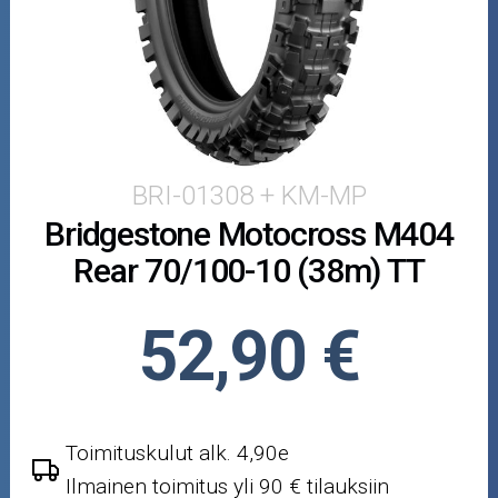
Puutarha ja metsä
Ajovarusteet
Nastarenkaat
Renkaat ja vanteet
BRI-01308 + KM-MP
Bridgestone Motocross M404
Öljyt ja kemikaalit
Rear 70/100-10 (38m) TT
Työkalut
52,90 €
Outlet-tuotteet
Toimituskulut alk. 4,90e
Ilmainen toimitus yli 90 € tilauksiin