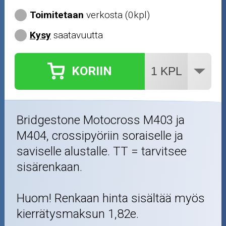
Toimitetaan
verkosta (0kpl)
Kysy
saatavuutta
KORIIN
Bridgestone Motocross M403 ja
M404, crossipyöriin soraiselle ja
saviselle alustalle. TT = tarvitsee
sisärenkaan.
Huom! Renkaan hinta sisältää myös
kierrätysmaksun 1,82e.