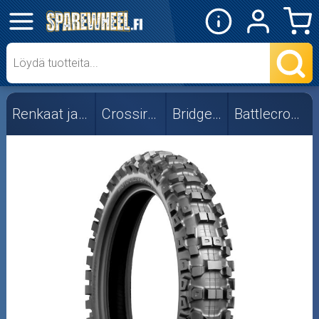
✕
Mopon osat
Skootterin osat
Renkaat ja vanteet
Crossirenkaat
Bridgestone
Battlecross M40x
Crossipyörän osat
Moottoripyörän osat
Moottorikelkan osat
Mopoauton osat
Mönkijän osat