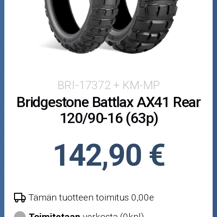
Puutarha ja metsä
Ajovarusteet
Nastarenkaat
Renkaat ja vanteet
BRI-17372 + KM-MP
Bridgestone Battlax AX41 Rear
Öljyt ja kemikaalit
120/90-16 (63p)
Työkalut
142,90 €
Outlet-tuotteet
Tämän tuotteen toimitus 0,00e
Toimitetaan
verkosta (0kpl)