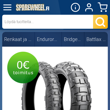
✕
Mopon osat
Skootterin osat
Renkaat ja vanteet
Endurorenkaat
Bridgestone
Battlax AX41
Crossipyörän osat
Moottoripyörän osat
Moottorikelkan osat
Mopoauton osat
Mönkijän osat