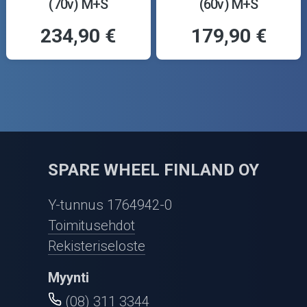
(70v) M+S
(60v) M+S
234,90 €
179,90 €
SPARE WHEEL FINLAND OY
Y-tunnus 1764942-0
Toimitusehdot
Rekisteriseloste
Myynti
(08) 311 3344