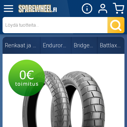
✕
Mopon osat
Skootterin osat
Renkaat ja vanteet
Endurorenkaat
Bridgestone
Battlax AT41
Crossipyörän osat
Moottoripyörän osat
Moottorikelkan osat
Mopoauton osat
Mönkijän osat