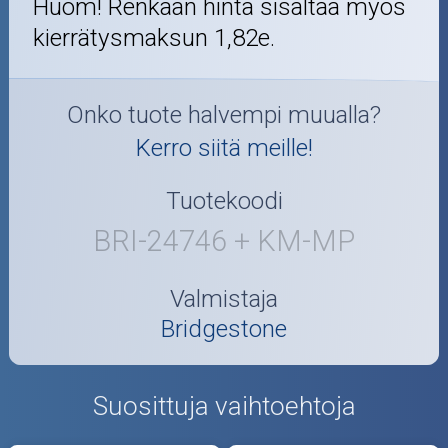
Huom! Renkaan hinta sisältää myös
kierrätysmaksun 1,82e.
Onko tuote halvempi muualla?
Kerro siitä meille!
Tuotekoodi
BRI-24746 + KM-MP
Valmistaja
Bridgestone
Suosittuja vaihtoehtoja