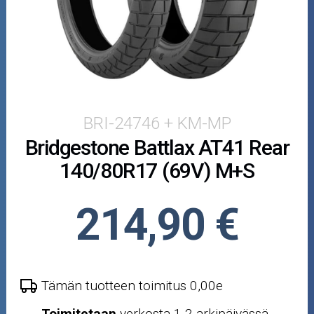
Puutarha ja metsä
Ajovarusteet
Nastarenkaat
Renkaat ja vanteet
BRI-24746 + KM-MP
Bridgestone Battlax AT41 Rear
Öljyt ja kemikaalit
140/80R17 (69V) M+S
Työkalut
214,90 €
Outlet-tuotteet
Tämän tuotteen toimitus 0,00e
Toimitetaan
verkosta 1-2 arkipäivässä